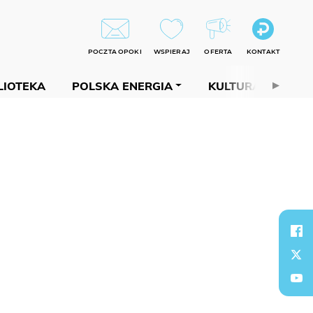
POCZTA OPOKI
WSPIERAJ
OFERTA
KONTAKT
LIOTEKA
POLSKA ENERGIA
KULTURA
PAP