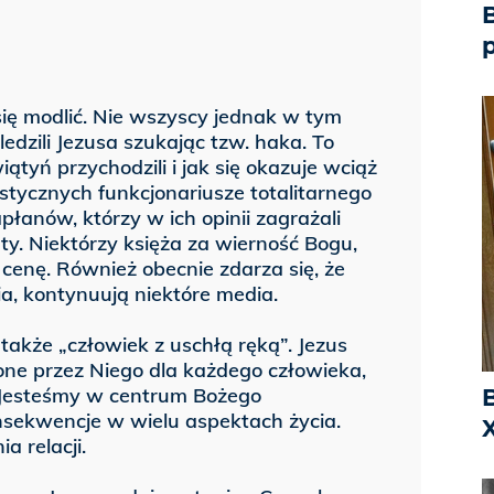
B
ię modlić. Nie wszyscy jednak w tym
ledzili Jezusa szukając tzw. haka. To
ątyń przychodzili i jak się okazuje wciąż
ycznych funkcjonariusze totalitarnego
płanów, którzy w ich opinii zagrażali
rty. Niektórzy księża za wierność Bogu,
 cenę. Również obecnie zdarza się, że
a, kontynuują niektóre media.
także „człowiek z uschłą ręką”. Jezus
one przez Niego dla każdego człowieka,
ą. Jesteśmy w centrum Bożego
nsekwencje w wielu aspektach życia.
X
 relacji.