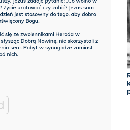
szy, Jezus zadaje pytanie: „Co wolno w
o? Życie uratować czy zabić? Jezus sam
dzień jest stosowny do tego, aby dobro
poświęcony Bogu.
ić się ze zwolennikami Heroda w
słysząc Dobrą Nowinę, nie skorzystali z
ienia serc. Pobyt w synagodze zamiast
od nich.
p
d