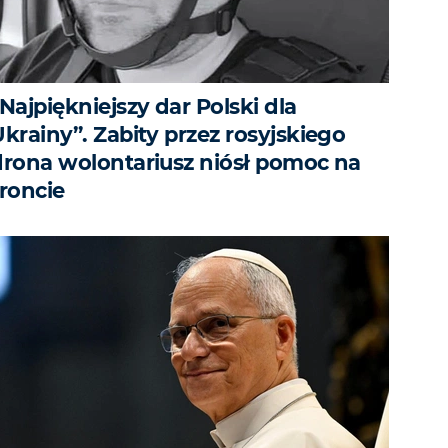
Najpiękniejszy dar Polski dla
krainy”. Zabity przez rosyjskiego
drona wolontariusz niósł pomoc na
froncie