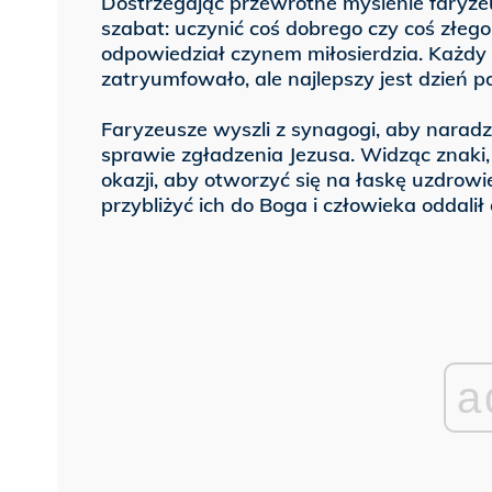
Dostrzegając przewrotne myślenie faryzeu
szabat: uczynić coś dobrego czy coś złeg
odpowiedział czynem miłosierdzia. Każdy 
zatryumfowało, ale najlepszy jest dzień 
Faryzeusze wyszli z synagogi, aby naradz
sprawie zgładzenia Jezusa. Widząc znaki, 
okazji, aby otworzyć się na łaskę uzdrow
przybliżyć ich do Boga i człowieka oddalił 
a