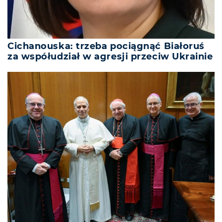
Cichanouska: trzeba pociągnąć Białoruś
za współudział w agresji przeciw Ukrainie