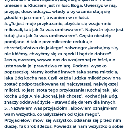
uniesienia. Kluczem jest miłość Boga. Uwierzyć w nią,
przyjąć, doświadczyć… wtedy przykazania stają się
„słodkim jarzmem”, trwaniem w miłości.
4. „To jest moje przykazanie, abyście się wzajemnie
miłowali, tak jak Ja was umiłowałem”. Najważniejsze jest
tutaj: „tak jak Ja was umiłowałem”. Często niestety
pomijane. A takie przemilczenie redukuje
chrześcijaństwo do jakiegoś naiwnego: „kochajmy się,
nie kłóćmy, chwyćmy się za rączki i będzie dobrze”.
Jezus, owszem, wzywa nas do wzajemnej miłości, ale
ustanawia jej prawdziwą miarę. Podnosi wysoko
poprzeczkę. Mamy kochać innych taką samą miłością,
jaką Bóg kocha nas. Czyli każda ludzka miłość powinna
zostać podporządkowana tej najczystszej, największej
miłości. To jest istota tego przykazania! Kochaj tak, jak
kocha Bóg! A nie „kochaj, jak chcesz”. Kochać jak Bóg,
znaczy oddawać życie – stawać się darem dla innych.
5. „Nazwałem was przyjaciółmi, albowiem oznajmiłem
wam wszystko, co usłyszałem od Ojca mego”.
Przyjacielowi mówi się wszystko, odsłania się przed nim
duszę. Tak zrobił Jezus. Powiedział nam wszystko o sobie