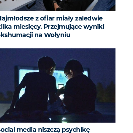
Najmłodsze z ofiar miały zaledwie
kilka miesięcy. Przejmujące wyniki
ekshumacji na Wołyniu
Social media niszczą psychikę