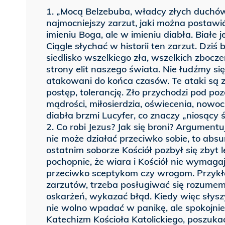
1. „Mocą Belzebuba, władcy złych duchów
najmocniejszy zarzut, jaki można postawi
imieniu Boga, ale w imieniu diabła. Białe j
Ciągle słychać w historii ten zarzut. Dziś
siedlisko wszelkiego zła, wszelkich zbocz
strony elit naszego świata. Nie łudźmy się
atakowani do końca czasów. Te ataki są 
postęp, tolerancję. Zło przychodzi pod poz
mądrości, miłosierdzia, oświecenia, nowoc
diabła brzmi Lucyfer, co znaczy „niosący ś
2. Co robi Jezus? Jak się broni? Argumentu
nie może działać przeciwko sobie, to abs
ostatnim soborze Kościół pozbył się zbyt 
pochopnie, że wiara i Kościół nie wymag
przeciwko sceptykom czy wrogom. Przykła
zarzutów, trzeba posługiwać się rozume
oskarżeń, wykazać błąd. Kiedy więc słysz
nie wolno wpadać w panikę, ale spokojni
Katechizm Kościoła Katolickiego, poszuka