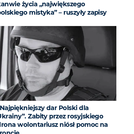
kanwie życia „największego
olskiego mistyka” – ruszyły zapisy
Najpiękniejszy dar Polski dla
krainy”. Zabity przez rosyjskiego
drona wolontariusz niósł pomoc na
froncie