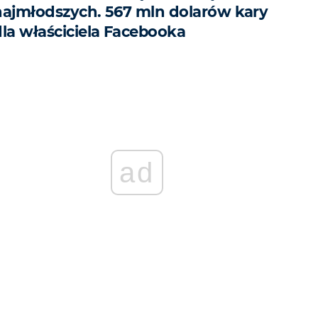
najmłodszych. 567 mln dolarów kary
dla właściciela Facebooka
ad