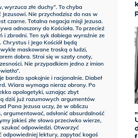
, wyrzuca złe duchy”. To chyba
p
ć Jezusowi. Nie przychodzisz do nas w
est czarne. Totalna negacja misji Jezusa.
 bywa odnoszony do Kościoła. To przecież
eń i zbrodni. Ten syk dobiega wyraźnie ze
. Chrystus i Jego Kościół będą
zwykle maskowane troską o ludzi,
orem dobra. Stroi się w szaty cnoty,
zesności. Nie przypadkiem jedno z imion
wiatło”.
je bardzo spokojnie i racjonalnie. Diabeł
urd. Wiara wymaga nieraz obrony. Po
lekko apologetyki, uznając zbyt
ają dziś już rozumowych argumentów
d Pana Jezusa uczy, że w obliczu
„
m, argumentować, odsłonić absurdalność
U
ymy jakieś złe słowo przeciwko wierze,
e szukać odpowiedzi. Otworzyć
ć odpowiedniej lektury, zapytać kogoś