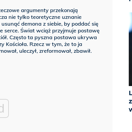
e rzeczowe argumenty przekonają
a nie tylko teoretyczne uznanie
i usunąć demona z siebie, by poddać się
je serce. Świat wciąż przyjmuje postawę
ciół. Często ta pyszna postawa ukrywa
y Kościoła. Rzecz w tym, że to ja
mował, uleczył, zreformował, zbawił.
d