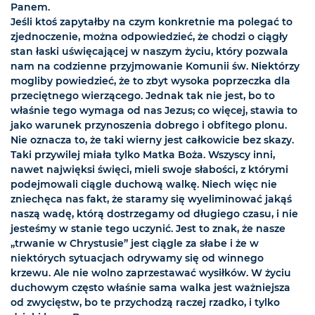
Panem.
Jeśli ktoś zapytałby na czym konkretnie ma polegać to
zjednoczenie, można odpowiedzieć, że chodzi o ciągły
stan łaski uświęcającej w naszym życiu, który pozwala
nam na codzienne przyjmowanie Komunii św. Niektórzy
mogliby powiedzieć, że to zbyt wysoka poprzeczka dla
przeciętnego wierzącego. Jednak tak nie jest, bo to
właśnie tego wymaga od nas Jezus; co więcej, stawia to
jako warunek przynoszenia dobrego i obfitego plonu.
Nie oznacza to, że taki wierny jest całkowicie bez skazy.
Taki przywilej miała tylko Matka Boża. Wszyscy inni,
nawet najwięksi święci, mieli swoje słabości, z którymi
podejmowali ciągle duchową walkę. Niech więc nie
zniechęca nas fakt, że staramy się wyeliminować jakąś
naszą wadę, którą dostrzegamy od długiego czasu, i nie
jesteśmy w stanie tego uczynić. Jest to znak, że nasze
„trwanie w Chrystusie” jest ciągle za słabe i że w
niektórych sytuacjach odrywamy się od winnego
krzewu. Ale nie wolno zaprzestawać wysiłków. W życiu
duchowym często właśnie sama walka jest ważniejsza
od zwycięstw, bo te przychodzą raczej rzadko, i tylko