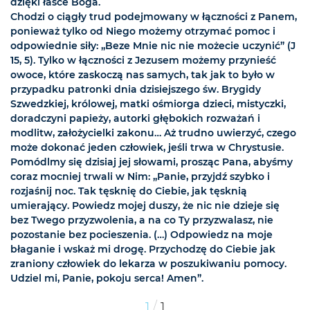
dzięki łasce Boga.
Chodzi o ciągły trud podejmowany w łączności z Panem,
ponieważ tylko od Niego możemy otrzymać pomoc i
odpowiednie siły: „Beze Mnie nic nie możecie uczynić” (J
15, 5). Tylko w łączności z Jezusem możemy przynieść
owoce, które zaskoczą nas samych, tak jak to było w
przypadku patronki dnia dzisiejszego św. Brygidy
Szwedzkiej, królowej, matki ośmiorga dzieci, mistyczki,
doradczyni papieży, autorki głębokich rozważań i
modlitw, założycielki zakonu… Aż trudno uwierzyć, czego
może dokonać jeden człowiek, jeśli trwa w Chrystusie.
Pomódlmy się dzisiaj jej słowami, prosząc Pana, abyśmy
coraz mocniej trwali w Nim: „Panie, przyjdź szybko i
rozjaśnij noc. Tak tęsknię do Ciebie, jak tęsknią
umierający. Powiedz mojej duszy, że nic nie dzieje się
bez Twego przyzwolenia, a na co Ty przyzwalasz, nie
pozostanie bez pocieszenia. (…) Odpowiedz na moje
błaganie i wskaż mi drogę. Przychodzę do Ciebie jak
zraniony człowiek do lekarza w poszukiwaniu pomocy.
Udziel mi, Panie, pokoju serca! Amen”.
/
1
1