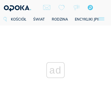
KOŚCIÓŁ
ŚWIAT
RODZINA
ENCYKLIKI JPII
SE
ad