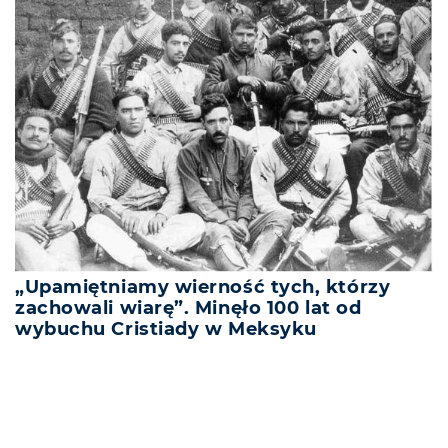
„Upamiętniamy wierność tych, którzy
zachowali wiarę”. Minęło 100 lat od
wybuchu Cristiady w Meksyku