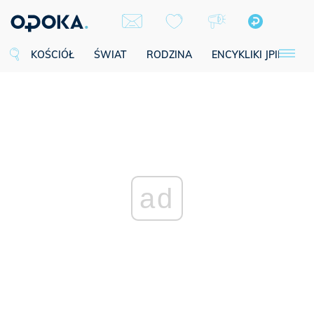
KOŚCIÓŁ
ŚWIAT
RODZINA
ENCYKLIKI JPII
SE
ad