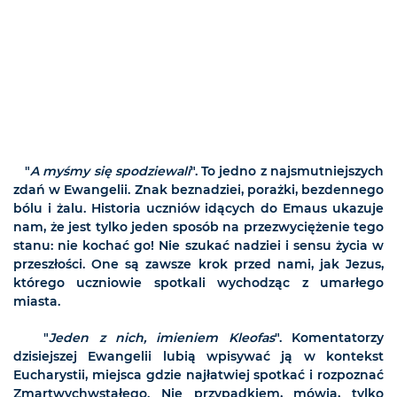
"
A myśmy się spodziewali
". To jedno z najsmutniejszych
zdań w Ewangelii. Znak beznadziei, porażki, bezdennego
bólu i żalu. Historia uczniów idących do Emaus ukazuje
nam, że jest tylko jeden sposób na przezwyciężenie tego
stanu: nie kochać go! Nie szukać nadziei i sensu życia w
przeszłości. One są zawsze krok przed nami, jak Jezus,
którego uczniowie spotkali wychodząc z umarłego
miasta.
"
Jeden z nich, imieniem Kleofas
". Komentatorzy
dzisiejszej Ewangelii lubią wpisywać ją w kontekst
Eucharystii, miejsca gdzie najłatwiej spotkać i rozpoznać
Zmartwychwstałego. Nie przypadkiem, mówią, tylko