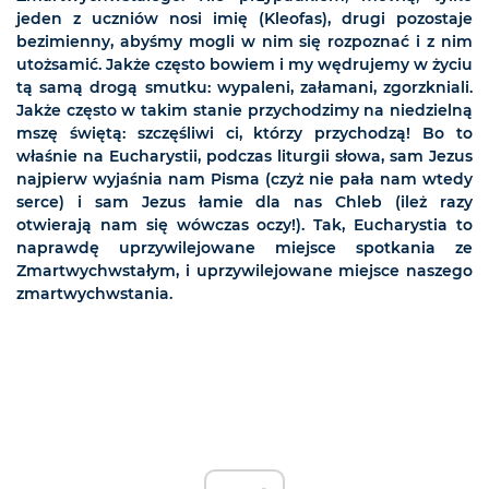
jeden z uczniów nosi imię (Kleofas), drugi pozostaje
bezimienny, abyśmy mogli w nim się rozpoznać i z nim
utożsamić. Jakże często bowiem i my wędrujemy w życiu
tą samą drogą smutku: wypaleni, załamani, zgorzkniali.
Jakże często w takim stanie przychodzimy na niedzielną
mszę świętą: szczęśliwi ci, którzy przychodzą! Bo to
właśnie na Eucharystii, podczas liturgii słowa, sam Jezus
najpierw wyjaśnia nam Pisma (czyż nie pała nam wtedy
serce) i sam Jezus łamie dla nas Chleb (ileż razy
otwierają nam się wówczas oczy!). Tak, Eucharystia to
naprawdę uprzywilejowane miejsce spotkania ze
Zmartwychwstałym, i uprzywilejowane miejsce naszego
zmartwychwstania.