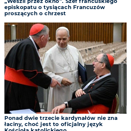
„Weszli przez okno”. Szef francuskiego
episkopatu o tysiącach Francuzów
proszących o chrzest
Ponad dwie trzecie kardynałów nie zna
łaciny, choć jest to oficjalny język
Kościoła katolickiego