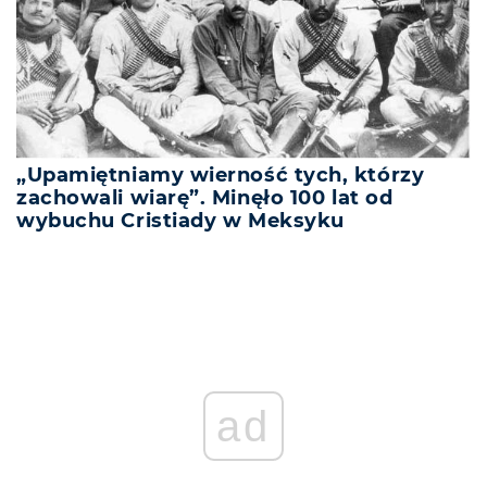
„Upamiętniamy wierność tych, którzy
zachowali wiarę”. Minęło 100 lat od
wybuchu Cristiady w Meksyku
ad