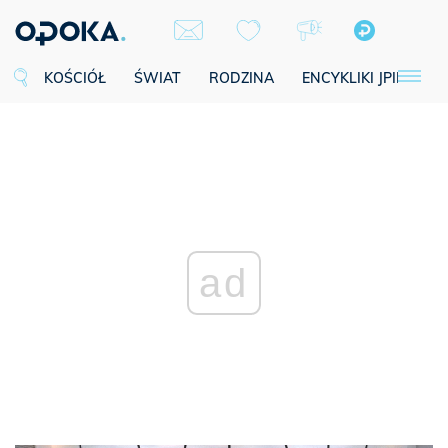
KOŚCIÓŁ
ŚWIAT
RODZINA
ENCYKLIKI JPII
SE
ad