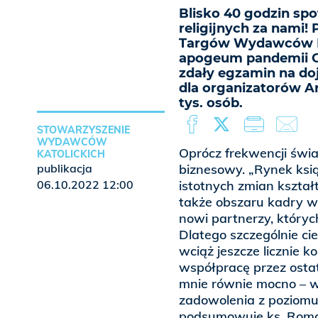
Blisko 40 godzin spo
religijnych za nami
Targów Wydawców Ka
apogeum pandemii CO
zdały egzamin na do
dla organizatorów A
tys. osób.
STOWARZYSZENIE
WYDAWCÓW
Oprócz frekwencji świ
KATOLICKICH
publikacja
biznesowy. „Rynek książ
06.10.2022 12:00
istotnych zmian kształt
także obszaru kadry 
nowi partnerzy, któryc
Dlatego szczególnie c
wciąż jeszcze licznie 
współpracę przez ostat
mnie równie mocno – w
zadowolenia z poziomu
podsumowuje ks. Roman