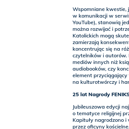
Wspomniane kwestie, j
w komunikacji w serwi
YouTube), stanowią je
można rozwijać i potr
Katolickich mogą skute
zamierzają konsekwent
koncentrując się na r
czytelników i autorów. 
mediów innych niż ksią
audiobooków, czy kon
element przyciągający 
na kulturotwórczy i h
25 lat Nagrody FENIK
Jubileuszowa edycji na
o tematyce religijnej 
Kapituły nagrodzono i 
przez oficyny kościeln