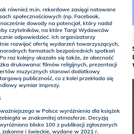
ak również m.in. rekordowe zasięgi notowane
sach społecznościowych (np. Facebook,
dnocześnie dowody na potencjał, który nadal
zeby czytelników, na które Targi Wydawców
cznie odpowiedzieć. Ich organizatorzy
nie rozwijać ofertę wydarzeń towarzyszących,
óżnorodnych formatach bezpośrednich spotkań
Po raz kolejny okazało się także, że obecność
żka drukowana: filmów religijnych, prezentacji
certów muzycznych stanowi dodatkowy
targową publiczność, co z kolei przekłada się
andlowy wymiar imprezy.
S
jważniejszego w Polsce wyróżnienia dla książek
przebiegła w znakomitej atmosferze. Decyzją
wyróżniono blisko 100 z publikacji zgłoszonych
e, zakonne i świeckie, wydane w 2021 r.