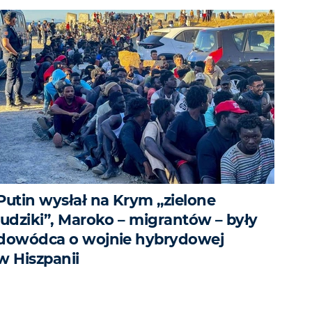
Putin wysłał na Krym „zielone
ludziki”, Maroko – migrantów – były
dowódca o wojnie hybrydowej
w Hiszpanii