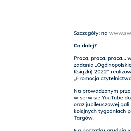
Szczegóły: na
www.swk
Co dalej?
Praca, praca, praca… 
zadania „Ogólnopolski
Książki) 2022” reali
„Promocja czytelnictwa
Na prowadzonym prze
w serwisie YouTube dos
oraz jubileuszowej ga
kolejnych tygodniach p
Targów.
Na początku grudnia 