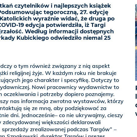
tkań czytelników i najlepszych książek
! Podsumowując tegoroczną, 27. edycję
tolickich wyraźnie widać, że druga po
VID-19 edycja potwierdziła, iż Targi
jrzałość. Według informacji dostępnych
rkady Kubickiego odwiedziło niemal 25
adczy o tym również związany z nią aspekt
ki religijnej żyje. W każdym roku nie brakuje
ujących jego charakter i specyfikę. Dotyczy to
wydawniczej. Nowi pracownicy wydawnictw to
h oczekiwania i potrzeby dopiero poznajemy.
ieszy nas informacja zwrotna wystawców, którzy
kontaktują się ze mną, aby podziękować za
nie dni. Jednocześnie– co nie ukrywajmy, cieszy
 zdecydowanej większości deklarowali
 sprzedaży zrealizowanej podczas Targów” –
 Szpakowski, dyrektor Targów i prezes