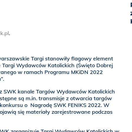
.pl
.
warszawskie Targi stanowiły flagowy element
e Targi Wydawców Katolickich (Święto Dobrej
zowanego w ramach Programu MKiDN 2022
”.
z SWK kanale Targów Wydawców Katolickich
tępne są m.in. transmisje z otwarcia targów
li konkursu o Nagrodę SWK FENIKS 2022. W
ojawią się materiały zarejestrowane podczas
SWK zorganizuje Targi Wydawców Katolickich w