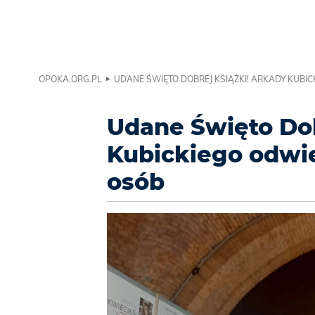
OPOKA.ORG.PL
UDANE ŚWIĘTO DOBREJ KSIĄŻKI! ARKADY KUBIC
Udane Święto Dob
Kubickiego odwie
osób