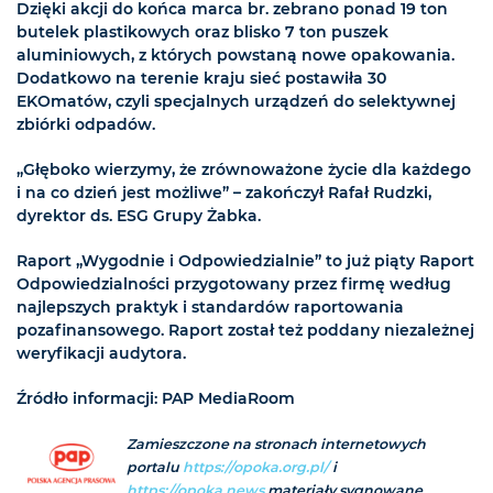
Dzięki akcji do końca marca br. zebrano ponad 19 ton
butelek plastikowych oraz blisko 7 ton puszek
aluminiowych, z których powstaną nowe opakowania.
Dodatkowo na terenie kraju sieć postawiła 30
EKOmatów, czyli specjalnych urządzeń do selektywnej
zbiórki odpadów.
„Głęboko wierzymy, że zrównoważone życie dla każdego
i na co dzień jest możliwe” – zakończył Rafał Rudzki,
dyrektor ds. ESG Grupy Żabka.
Raport „Wygodnie i Odpowiedzialnie” to już piąty Raport
Odpowiedzialności przygotowany przez firmę według
najlepszych praktyk i standardów raportowania
pozafinansowego. Raport został też poddany niezależnej
weryfikacji audytora.
Źródło informacji: PAP MediaRoom
Zamieszczone na stronach internetowych
portalu
https://opoka.org.pl/
i
https://opoka.news
materiały sygnowane