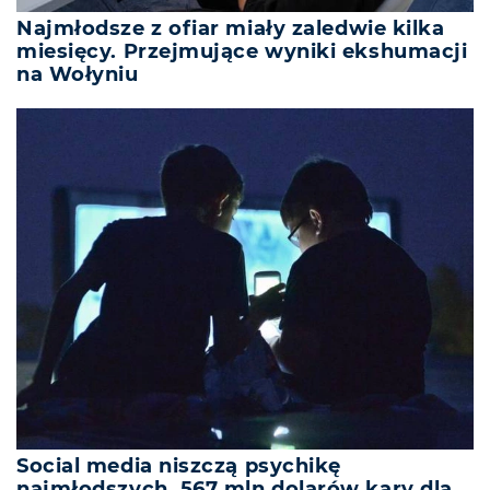
Najmłodsze z ofiar miały zaledwie kilka
miesięcy. Przejmujące wyniki ekshumacji
na Wołyniu
Social media niszczą psychikę
najmłodszych. 567 mln dolarów kary dla