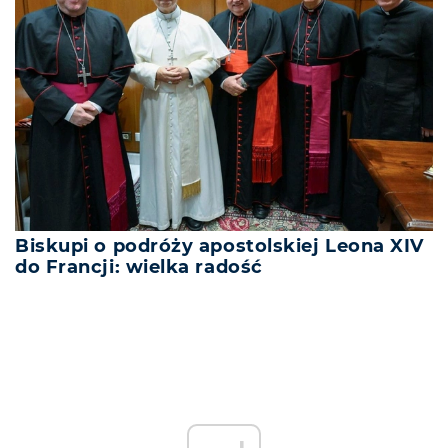
Biskupi o podróży apostolskiej Leona XIV
do Francji: wielka radość