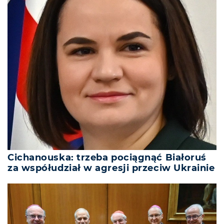
Cichanouska: trzeba pociągnąć Białoruś
za współudział w agresji przeciw Ukrainie