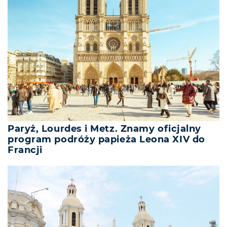
Paryż, Lourdes i Metz. Znamy oficjalny
program podróży papieża Leona XIV do
Francji