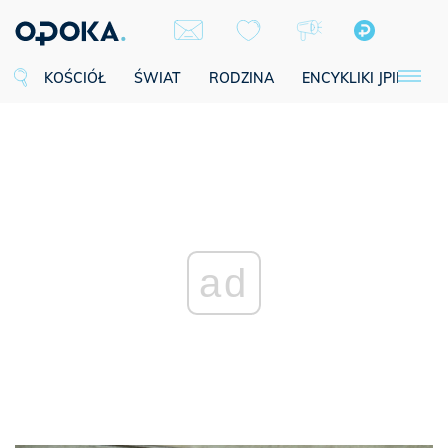
KOŚCIÓŁ
ŚWIAT
RODZINA
ENCYKLIKI JPII
SE
ad