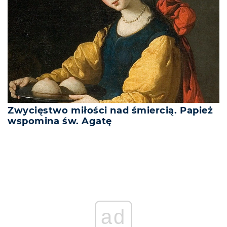
Zwycięstwo miłości nad śmiercią. Papież
wspomina św. Agatę
ad