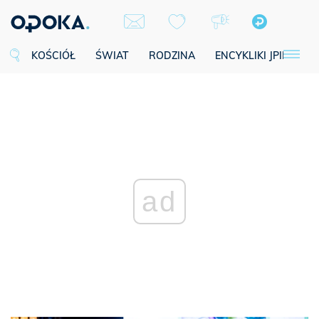
KOŚCIÓŁ
ŚWIAT
RODZINA
ENCYKLIKI JPII
SE
ad