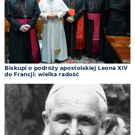
Biskupi o podróży apostolskiej Leona XIV
do Francji: wielka radość