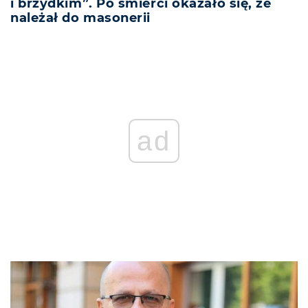
i brzydkim”. Po śmierci okazało się, że
należał do masonerii
ad