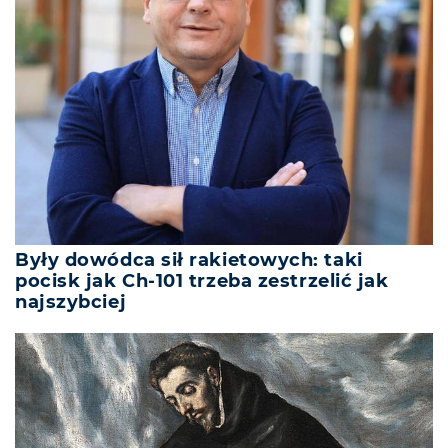
Były dowódca sił rakietowych: taki
pocisk jak Ch-101 trzeba zestrzelić jak
najszybciej