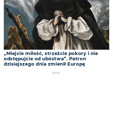
„Miejcie miłość, strzeżcie pokory i nie
odstępujcie od ubóstwa”. Patron
dzisiejszego dnia zmienił Europę
REKLAMA