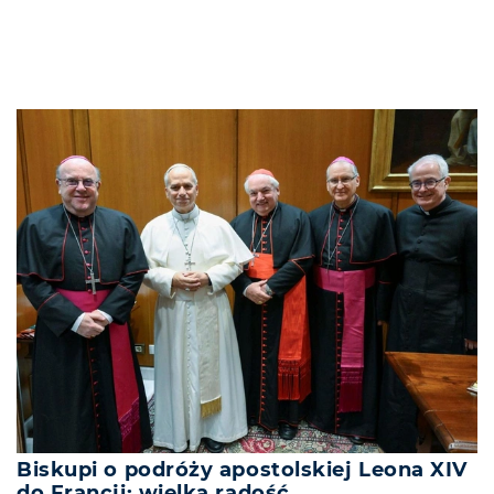
Biskupi o podróży apostolskiej Leona XIV
do Francji: wielka radość