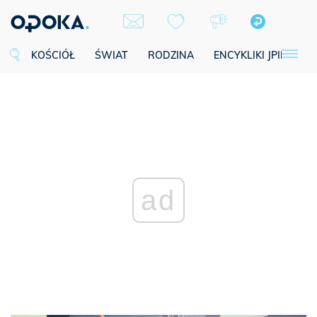
KOŚCIÓŁ
ŚWIAT
RODZINA
ENCYKLIKI JPII
SE
ad