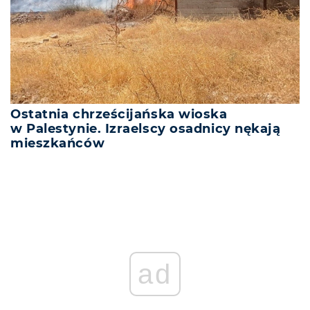
Ostatnia chrześcijańska wioska
w Palestynie. Izraelscy osadnicy nękają
mieszkańców
ad