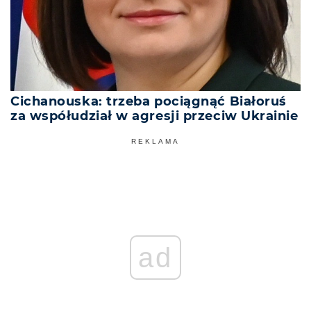
Cichanouska: trzeba pociągnąć Białoruś
za współudział w agresji przeciw Ukrainie
REKLAMA
ad