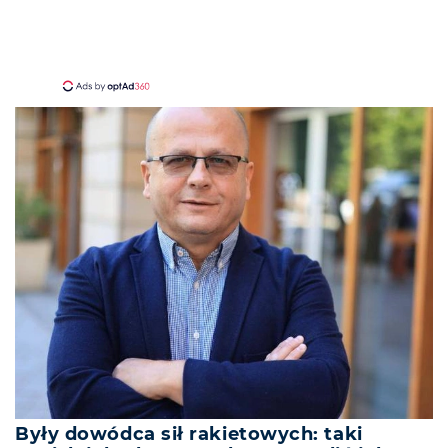
Były dowódca sił rakietowych: taki