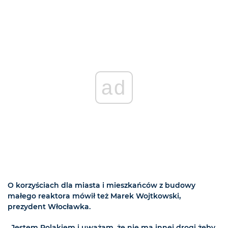
ad
O korzyściach dla miasta i mieszkańców z budowy
małego reaktora mówił też Marek Wojtkowski,
prezydent Włocławka.
„Jestem Polakiem i uważam, że nie ma innej drogi żeby