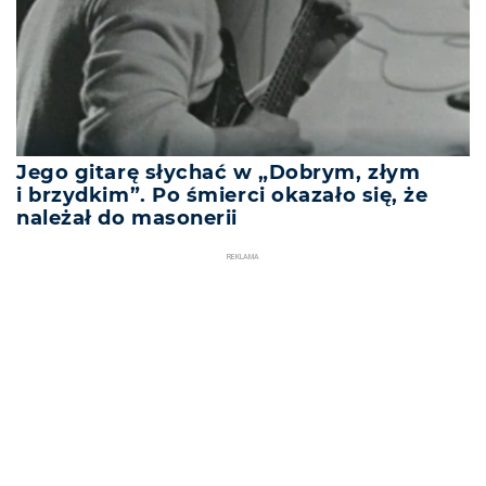
Jego gitarę słychać w „Dobrym, złym
i brzydkim”. Po śmierci okazało się, że
należał do masonerii
REKLAMA