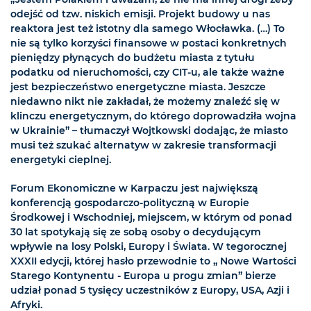
odejść od tzw. niskich emisji. Projekt budowy u nas
reaktora jest też istotny dla samego Włocławka. (…) To
nie są tylko korzyści finansowe w postaci konkretnych
pieniędzy płynących do budżetu miasta z tytułu
podatku od nieruchomości, czy CIT-u, ale także ważne
jest bezpieczeństwo energetyczne miasta. Jeszcze
niedawno nikt nie zakładał, że możemy znaleźć się w
klinczu energetycznym, do którego doprowadziła wojna
w Ukrainie” – tłumaczył Wojtkowski dodając, że miasto
musi też szukać alternatyw w zakresie transformacji
energetyki cieplnej.
Forum Ekonomiczne w Karpaczu jest największą
konferencją gospodarczo-polityczną w Europie
Środkowej i Wschodniej, miejscem, w którym od ponad
30 lat spotykają się ze sobą osoby o decydującym
wpływie na losy Polski, Europy i Świata. W tegorocznej
XXXII edycji, której hasło przewodnie to „ Nowe Wartości
Starego Kontynentu - Europa u progu zmian” bierze
udział ponad 5 tysięcy uczestników z Europy, USA, Azji i
Afryki.