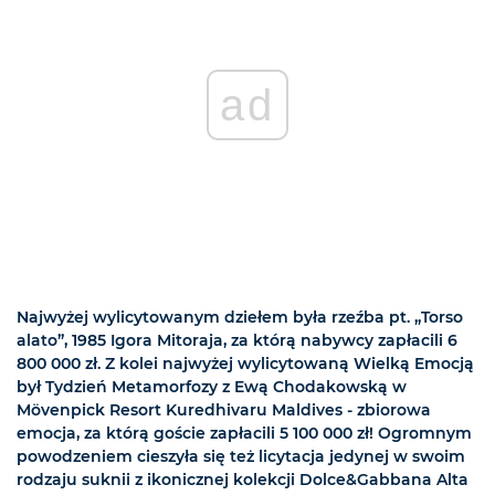
ad
Najwyżej wylicytowanym dziełem była rzeźba pt. „Torso
alato”, 1985 Igora Mitoraja, za którą nabywcy zapłacili 6
800 000 zł. Z kolei najwyżej wylicytowaną Wielką Emocją
był Tydzień Metamorfozy z Ewą Chodakowską w
Mövenpick Resort Kuredhivaru Maldives - zbiorowa
emocja, za którą goście zapłacili 5 100 000 zł! Ogromnym
powodzeniem cieszyła się też licytacja jedynej w swoim
rodzaju suknii z ikonicznej kolekcji Dolce&Gabbana Alta