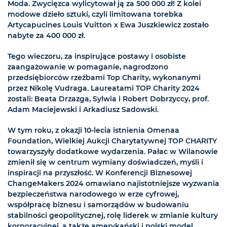
Moda. Zwycięzca wylicytował ją za 500 000 zł! Z kolei
modowe dzieło sztuki, czyli limitowana torebka
Artycapucines Louis Vuitton x Ewa Juszkiewicz zostało
nabyte za 400 000 zł.
Tego wieczoru, za inspirujące postawy i osobiste
zaangażowanie w pomaganie, nagrodzono
przedsiębiorców rzeźbami Top Charity, wykonanymi
przez Nikolę Vudraga. Laureatami TOP Charity 2024
zostali: Beata Drzazga, Sylwia i Robert Dobrzyccy, prof.
Adam Maciejewski i Arkadiusz Sadowski.
W tym roku, z okazji 10-lecia istnienia Omenaa
Foundation, Wielkiej Aukcji Charytatywnej TOP CHARITY
towarzyszyły dodatkowe wydarzenia. Pałac w Wilanowie
zmienił się w centrum wymiany doświadczeń, myśli i
inspiracji na przyszłość. W Konferencji Biznesowej
ChangeMakers 2024 omawiano najistotniejsze wyzwania
bezpieczeństwa narodowego w erze cyfrowej,
współpracę biznesu i samorządów w budowaniu
stabilności geopolitycznej, rolę liderek w zmianie kultury
korporacyjnej, a także amerykański i polski model