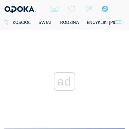
KOŚCIÓŁ
ŚWIAT
RODZINA
ENCYKLIKI JPII
SE
ad