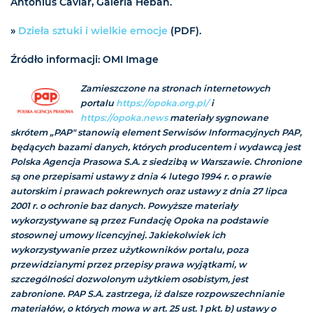
Antonius Caviar, Galeria Heban.
»
Dzieła sztuki i wielkie emocje
(PDF).
Źródło informacji: OMI Image
Zamieszczone na stronach internetowych
portalu
https://opoka.org.pl/
i
https://opoka.news
materiały sygnowane
skrótem „PAP" stanowią element Serwisów Informacyjnych PAP,
będących bazami danych, których producentem i wydawcą jest
Polska Agencja Prasowa S.A. z siedzibą w Warszawie. Chronione
są one przepisami ustawy z dnia 4 lutego 1994 r. o prawie
autorskim i prawach pokrewnych oraz ustawy z dnia 27 lipca
2001 r. o ochronie baz danych. Powyższe materiały
wykorzystywane są przez Fundację Opoka na podstawie
stosownej umowy licencyjnej. Jakiekolwiek ich
wykorzystywanie przez użytkowników portalu, poza
przewidzianymi przez przepisy prawa wyjątkami, w
szczególności dozwolonym użytkiem osobistym, jest
zabronione. PAP S.A. zastrzega, iż dalsze rozpowszechnianie
materiałów, o których mowa w art. 25 ust. 1 pkt. b) ustawy o