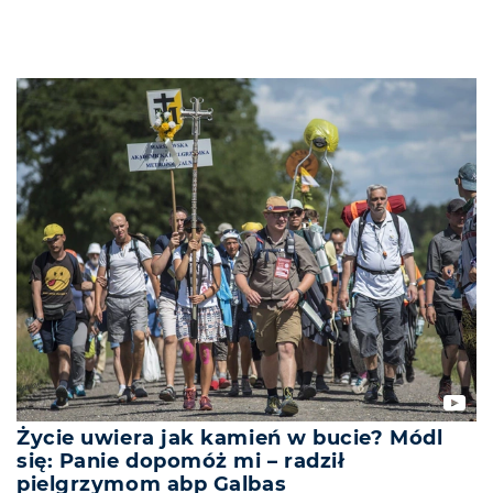
Życie uwiera jak kamień w bucie? Módl
się: Panie dopomóż mi – radził
pielgrzymom abp Galbas