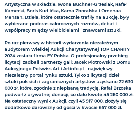
Artystyczna w składzie: Iwona Büchner-Grzesiak, Rafał
Kamecki, Boris Kudlička, Kama Zboralska i Omenaa
Mensah. Dzieła, które ostatecznie trafiły na aukcję, były
wybierane podczas całorocznych rozmów, debat i
współpracy między wielbicielami i znawcami sztuki.
Po raz pierwszy w historii wydarzenia niezależnym
audytorem Wielkiej Aukcji Charytatywnej TOP CHARITY
2024 została firma EY Polska. O profesjonalny przebieg
licytacji zadbali partnerzy gali: Jacek Piotrowski z Domu
Aukcyjnego Polswiss Art i Artinfo.pl - największy
niezależny portal rynku sztuki. Tylko z licytacji dzieł
sztuki polskich i zagranicznych artystów uzyskano 22 630
000 zł, które, zgodnie z niepisaną tradycją, Rafał Brzoska
podwoił z prywatnej donacji, co dało kwotę 45 260 000 zł.
Na ostateczny wynik Aukcji, czyli 45 917 000, złożyły się
dodatkowo darowizny od gości w kwocie 657 000 zł.