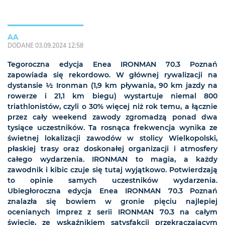
AA
DODANE 03.09.2024 12:58
Tegoroczna edycja Enea IRONMAN 70.3 Poznań
zapowiada się rekordowo. W głównej rywalizacji na
dystansie ½ Ironman (1,9 km pływania, 90 km jazdy na
rowerze i 21,1 km biegu) wystartuje niemal 800
triathlonistów, czyli o 30% więcej niż rok temu, a łącznie
przez cały weekend zawody zgromadzą ponad dwa
tysiące uczestników. Ta rosnąca frekwencja wynika ze
świetnej lokalizacji zawodów w stolicy Wielkopolski,
płaskiej trasy oraz doskonałej organizacji i atmosfery
całego wydarzenia. IRONMAN to magia, a każdy
zawodnik i kibic czuje się tutaj wyjątkowo. Potwierdzają
to opinie samych uczestników wydarzenia.
Ubiegłoroczna edycja Enea IRONMAN 70.3 Poznań
znalazła się bowiem w gronie pięciu najlepiej
ocenianych imprez z serii IRONMAN 70.3 na całym
świecie, ze wskaźnikiem satysfakcji przekraczającym