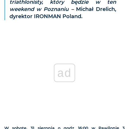
triathlonisty, który będzie w ten
weekend w Poznaniu
–
Michał Drelich,
dyrektor IRONMAN Poland.
ad
W sobotę, 31 sierpnia o godz. 16:00 w Pawilonie 3