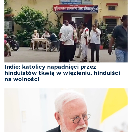
Indie: katolicy napadnięci przez
hinduistów tkwią w więzieniu, hinduiści
na wolności