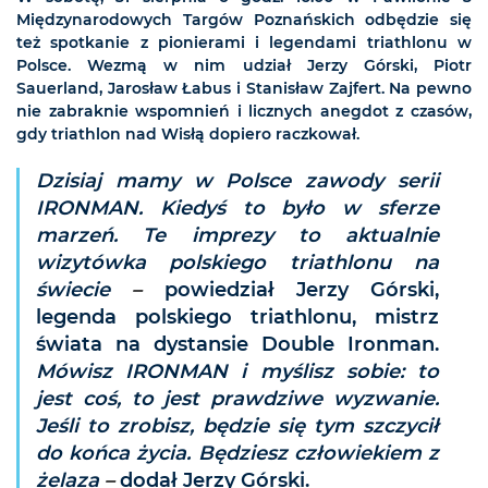
Międzynarodowych Targów Poznańskich odbędzie się
też spotkanie z pionierami i legendami triathlonu w
Polsce. Wezmą w nim udział Jerzy Górski, Piotr
Sauerland, Jarosław Łabus i Stanisław Zajfert. Na pewno
nie zabraknie wspomnień i licznych anegdot z czasów,
gdy triathlon nad Wisłą dopiero raczkował.
Dzisiaj mamy w Polsce zawody serii
IRONMAN. Kiedyś to było w sferze
marzeń. Te imprezy to aktualnie
wizytówka polskiego triathlonu na
świecie
–
powiedział Jerzy Górski,
legenda polskiego triathlonu, mistrz
świata na dystansie Double Ironman.
Mówisz IRONMAN i myślisz sobie: to
jest coś, to jest prawdziwe wyzwanie.
Jeśli to zrobisz, będzie się tym szczycił
do końca życia. Będziesz człowiekiem z
żelaza
–
dodał Jerzy Górski.