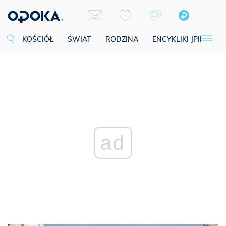
KOŚCIÓŁ
ŚWIAT
RODZINA
ENCYKLIKI JPII
SE
ad