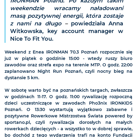
IRONMAN Poland. Po każdym takim
weekendzie wracamy naładowani
masą pozytywnej energii, która zostaje
z nami na długo
–
powiedziała Anna
Witkowska, key account manager w
Nice To Fit You.
Weekend z Enea IRONMAN 70.3 Poznań rozpocznie się
już w piątek o godzinie 15:00 - wtedy ruszy biuro
zawodów oraz strefa expo na terenie MTP. O godz. 22:00
zaplanowano Night Run Poznań, czyli nocny bieg na
dystansie 5 km.
W sobotę warto być na poznańskich targach, zwłaszcza
w godzinach 11-17. O godz. 11:00 rywalizację rozpoczną
dzieci uczestniczące w zawodach Pho3nix IRONKIDS
Poznań. O 13:30 wystartują wyjątkowo zabawne i
pozytywne Rowerkowe Mistrzostwa Świata powered by
sportano.pl, czyli rywalizacja dorosłych na małych
rowerkach dziecięcych - a wszystko to w dobrej sprawie,
bo dochód z tego wydarzenia trafi na konto Fundacji