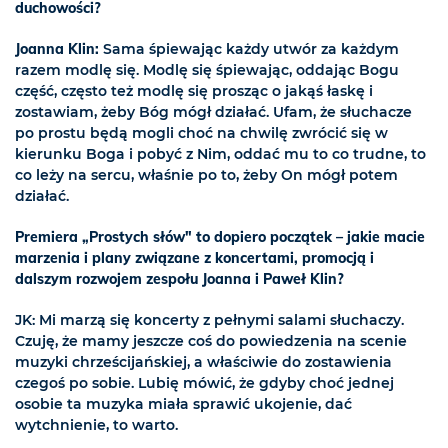
duchowości?
Joanna Klin:
Sama śpiewając każdy utwór za każdym
razem modlę się. Modlę się śpiewając, oddając Bogu
część, często też modlę się prosząc o jakąś łaskę i
zostawiam, żeby Bóg mógł działać. Ufam, że słuchacze
po prostu będą mogli choć na chwilę zwrócić się w
kierunku Boga i pobyć z Nim, oddać mu to co trudne, to
co leży na sercu, właśnie po to, żeby On mógł potem
działać.
Premiera „Prostych słów" to dopiero początek – jakie macie
marzenia i plany związane z koncertami, promocją i
dalszym rozwojem zespołu Joanna i Paweł Klin?
JK: Mi marzą się koncerty z pełnymi salami słuchaczy.
Czuję, że mamy jeszcze coś do powiedzenia na scenie
muzyki chrześcijańskiej, a właściwie do zostawienia
czegoś po sobie. Lubię mówić, że gdyby choć jednej
osobie ta muzyka miała sprawić ukojenie, dać
wytchnienie, to warto.