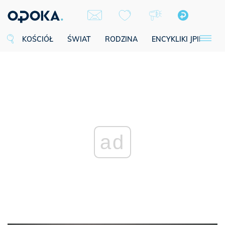
KOŚCIÓŁ
ŚWIAT
RODZINA
ENCYKLIKI JPII
SE
ad