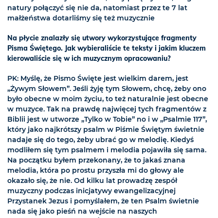
natury połączyć się nie da, natomiast przez te 7 lat
małżeństwa dotarliśmy się też muzycznie
Na płycie znalazły się utwory wykorzystujące fragmenty
Pisma Świętego. Jak wybieraliście te teksty i jakim kluczem
kierowaliście się w ich muzycznym opracowaniu?
PK: Myślę, że Pismo Święte jest wielkim darem, jest
„Żywym Słowem”. Jeśli żyję tym Słowem, chcę, żeby ono
było obecne w moim życiu, to też naturalnie jest obecne
w muzyce. Tak na prawdę najwięcej tych fragmentów z
Biblii jest w utworze „Tylko w Tobie” no i w „Psalmie 117”,
który jako najkrótszy psalm w Piśmie Świętym świetnie
nadaje się do tego, żeby ubrać go w melodię. Kiedyś
modliłem się tym psalmem i melodia pojawiła się sama.
Na początku byłem przekonany, że to jakaś znana
melodia, która po prostu przyszła mi do głowy ale
okazało się, że nie. Od kilku lat prowadzę zespół
muzyczny podczas inicjatywy ewangelizacyjnej
Przystanek Jezus i pomyślałem, że ten Psalm świetnie
nada się jako pieśń na wejście na naszych