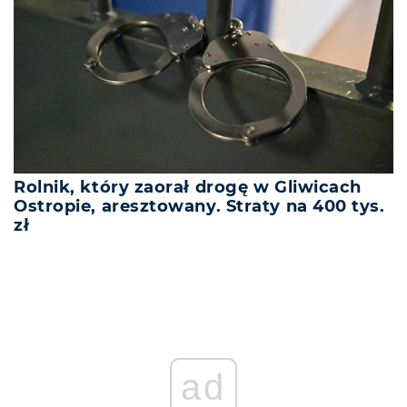
Rolnik, który zaorał drogę w Gliwicach
Ostropie, aresztowany. Straty na 400 tys.
zł
ad