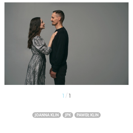
/
1
1
JOANNA KLIN
JPK
PAWEŁ KLIN