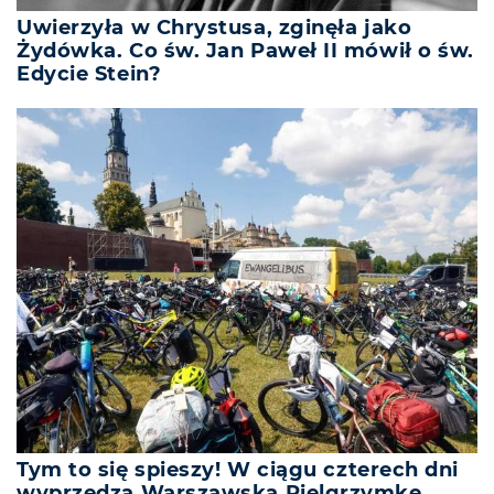
Uwierzyła w Chrystusa, zginęła jako
Żydówka. Co św. Jan Paweł II mówił o św.
Edycie Stein?
Tym to się spieszy! W ciągu czterech dni
wyprzedzą Warszawską Pielgrzymkę