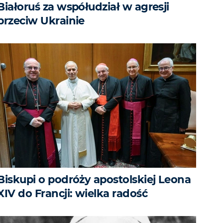
Białoruś za współudział w agresji
przeciw Ukrainie
Biskupi o podróży apostolskiej Leona
XIV do Francji: wielka radość