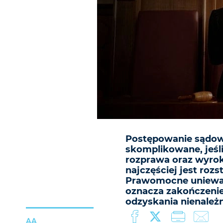
Postępowanie sądow
skomplikowane, jeśli
rozprawa oraz wyrok
najczęściej jest roz
Prawomocne unieważ
oznacza zakończenie
odzyskania nienależ
AA