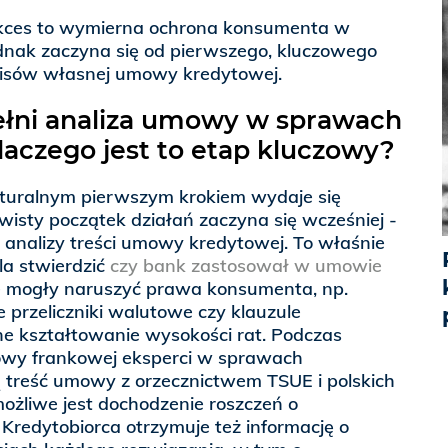
ukces to wymierna ochrona konsumenta w
ednak zaczyna się od pierwszego, kluczowego
pisów własnej umowy kredytowej.
ełni analiza umowy w sprawach
laczego jest to etap kluczowy?
aturalnym pierwszym krokiem wydaje się
wisty początek działań zaczyna się wcześniej -
ej analizy treści umowy kredytowej. To właśnie
a stwierdzić
czy bank zastosował w umowie
re mogły naruszyć prawa konsumenta, np.
przeliczniki walutowe czy klauzule
e kształtowanie wysokości rat. Podczas
owy frankowej eksperci w sprawach
treść umowy z orzecznictwem TSUE i polskich
ożliwe jest dochodzenie roszczeń o
Kredytobiorca otrzymuje też informację o