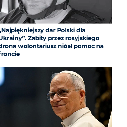
„Najpiękniejszy dar Polski dla
Ukrainy”. Zabity przez rosyjskiego
drona wolontariusz niósł pomoc na
froncie