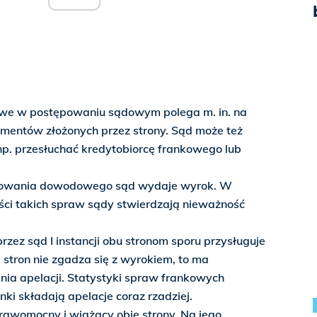
e w postępowaniu sądowym polega m. in. na
umentów złożonych przez strony. Sąd może też
p. przesłuchać kredytobiorcę frankowego lub
powania dowodowego sąd wydaje wyrok. W
ci takich spraw sądy stwierdzają nieważność
ez sąd I instancji obu stronom sporu przysługuje
ze stron nie zgadza się z wyrokiem, to ma
nia apelacji. Statystyki spraw frankowych
ki składają apelacje coraz rzadziej.
 prawomocny i wiążący obie strony. Na jego