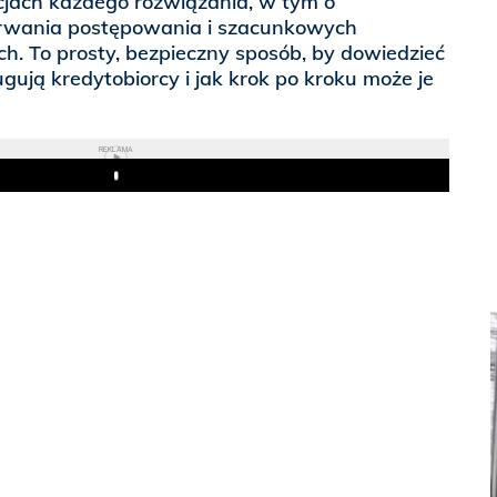
jach każdego rozwiązania, w tym o
rwania postępowania i szacunkowych
h. To prosty, bezpieczny sposób, by dowiedzieć
ugują kredytobiorcy i jak krok po kroku może je
REKLAMA
Play