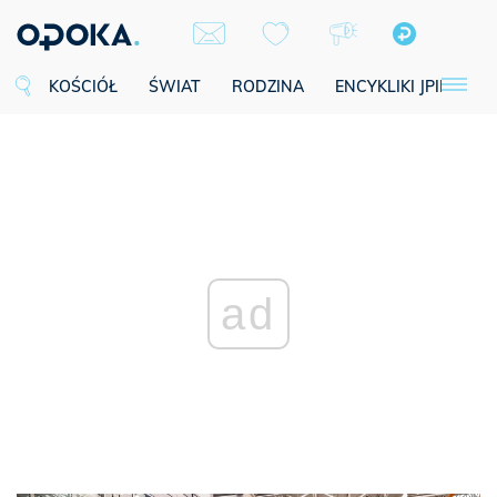
KOŚCIÓŁ
ŚWIAT
RODZINA
ENCYKLIKI JPII
SE
ad