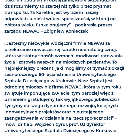
pokoleń budujemy rozwiązania, które służą ludziom –
dziś rozumiemy to szerzej niż tylko przez pryzmat
transportu. Ta karetka jest wyrazem naszej
odpowiedzialności wobec społeczności, w której od
półtora wieku funkcjonujemy” – podkreśla prezes
zarządu NEWAG – Zbigniew Konieczek
„Jesteśmy niezwykle wdzięczni firmie NEWAG za
przekazanie nowoczesnej karetki neonatologicznej,
która w istotny sposób wzmocni możliwości ratowania
życia i zdrowia naszych najmłodszych pacjentów. To
najpiękniejszy prezent, jaki mogliśmy otrzymać z okazji
zeszłorocznego 60-lecia istnienia Uniwersyteckiego
Szpitala Dziecięcego w Krakowie. Nasz Szpital jest
odrobinę młodszy niż firma NEWAG, która w tym roku
świętuje imponujące 150-lecie, tym bardziej więc z
uznaniem gratulujemy tak wyjątkowego jubileuszu i
życzymy dalszego dynamicznego rozwoju, kolejnych
innowacyjnych projektów oraz nieustającego
zaangażowania w działania na rzecz społeczności” –
mówi dr hab. Wojciech Cyrul, prof. UJ dyrektor
Uniwersyteckiego Szpitala Dziecięcego w Krakowie.