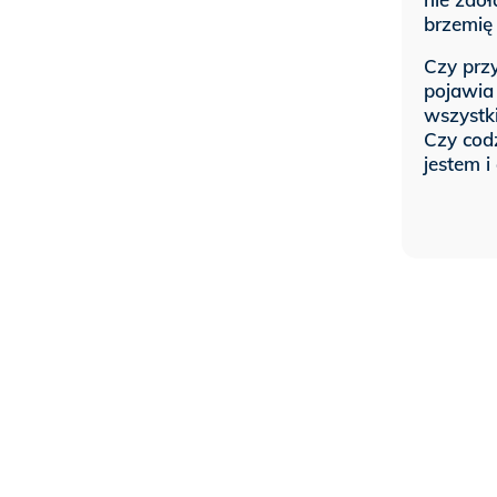
brzemię 
Czy prz
pojawia
wszystki
Czy cod
jestem i