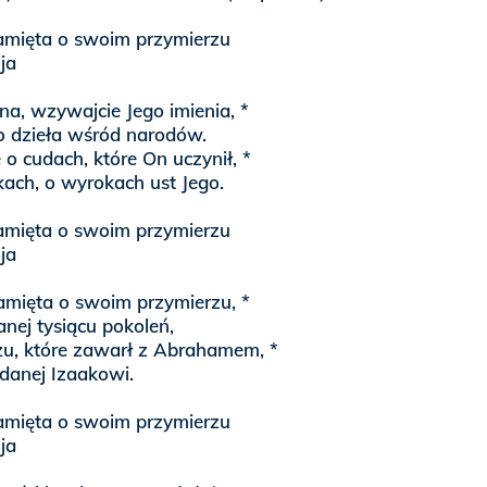
mięta o swoim przymierzu
uja
na, wzywajcie Jego imienia, *
go dzieła wśród narodów.
 o cudach, które On uczynił, *
kach, o wyrokach ust Jego.
mięta o swoim przymierzu
uja
amięta o swoim przymierzu, *
anej tysiącu pokoleń,
zu, które zawarł z Abrahamem, *
 danej Izaakowi.
mięta o swoim przymierzu
uja