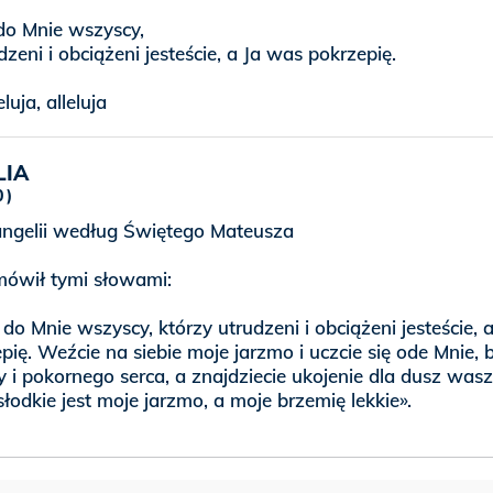
 do Mnie wszyscy,
dzeni i obciążeni jesteście, a Ja was pokrzepię.
eluja, alleluja
LIA
0
gelii według Świętego Mateusza
mówił tymi słowami:
 do Mnie wszyscy, którzy utrudzeni i obciążeni jesteście, a
ię. Weźcie na siebie moje jarzmo i uczcie się ode Mnie, 
y i pokornego serca, a znajdziecie ukojenie dla dusz wasz
odkie jest moje jarzmo, a moje brzemię lekkie».