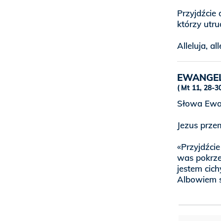
Przyjdźcie
którzy utru
Alleluja, all
EWANGE
Mt 11, 28-3
Słowa Ewan
Jezus prze
«Przyjdźcie
was pokrzep
jestem cich
Albowiem sł