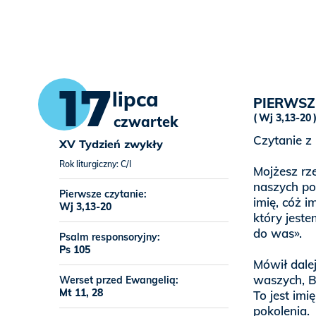
17
lipca
PIERWSZ
Wj 3,13-20
czwartek
Czytanie z 
XV Tydzień zwykły
Rok liturgiczny: C/I
Mojżesz rz
naszych pos
Pierwsze czytanie:
imię, cóż 
Wj 3,13-20
który jeste
do was».
Psalm responsoryjny:
Ps 105
Mówił dale
waszych, B
Werset przed Ewangelią:
Mt 11, 28
To jest imi
pokolenia.