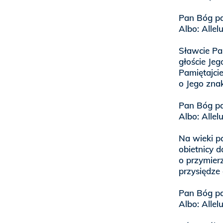
Pan Bóg pa
Albo: Allel
Sławcie Pa
głoście Je
Pamiętajcie
o Jego zna
Pan Bóg pa
Albo: Allel
Na wieki p
obietnicy d
o przymier
przysiędze
Pan Bóg pa
Albo: Allel