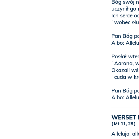
Bóg swój n
uczynił go
Ich serce o
i wobec sł
Pan Bóg pa
Albo: Allel
Posłał wte
i Aarona, w
Okazali wśr
i cuda w k
Pan Bóg pa
Albo: Allel
WERSET 
Mt 11, 28
Alleluja, all