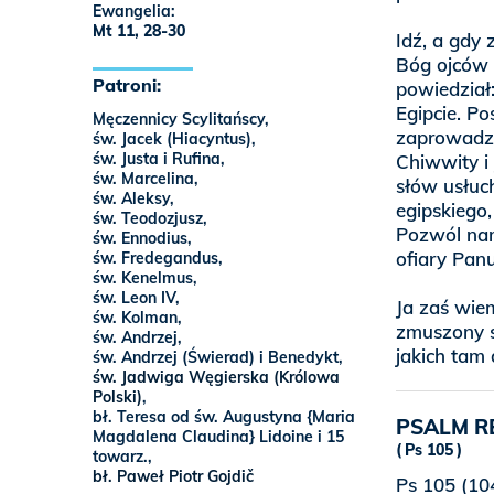
Ewangelia:
Mt 11, 28-30
Idź, a gdy 
Bóg ojców 
Patroni:
powiedział
Egipcie. P
Męczennicy Scylitańscy,
zaprowadzi
św. Jacek (Hiacyntus),
św. Justa i Rufina,
Chiwwity i
św. Marcelina,
słów usłuch
św. Aleksy,
egipskiego,
św. Teodozjusz,
Pozwól nam
św. Ennodius,
ofiary Pan
św. Fredegandus,
św. Kenelmus,
św. Leon IV,
Ja zaś wie
św. Kolman,
zmuszony s
św. Andrzej,
jakich tam
św. Andrzej (Świerad) i Benedykt,
św. Jadwiga Węgierska (Królowa
Polski)
,
bł. Teresa od św. Augustyna {Maria
PSALM R
Magdalena Claudina} Lidoine i 15
Ps 105
towarz.,
bł. Paweł Piotr Gojdič
Ps 105 (104