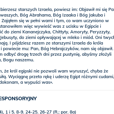
zbierzesz starszych Izraela, powiesz im: Objawił mi się Pa
waszych, Bóg Abrahama, Bóg Izaaka i Bóg Jakuba i
: Zająłem się w pełni wami i tym, co wam uczyniono w
ostanowiłem więc wywieść was z ucisku w Egipcie i
ć do ziemi Kananejczyka, Chittyty, Amoryty, Peryzzyty,
 Jebusyty, do ziemi opływającej w mleko i miód. Oni twyc
ają. I pójdziesz razem ze starszymi Izraela do króla
 i powiecie mu: Pan, Bóg Hebrajczyków, nam się objawił.
 odbyć drogę trzech dni przez pustynię, abyśmy złożyli
u, Bogu naszemu.
m, że król egipski nie pozwoli wam wyruszyć, chyba że
iłą. Wyciągnę przeto rękę i uderzę Egipt różnymi cudami
 dokonam, a wypuści was».
ESPONSORYJNY
), 1 i 5. 8-9. 24-25. 26-27 (R.: por. 8a)