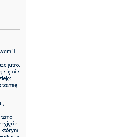
awami i
ze jutro.
 się nie
ieję:
brzemię
u,
arzmo
rzyjęcie
d którym
łodkie, a