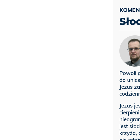
Sło
Powoli g
do unies
Jezus z
codzien
Jezus je
cierpien
nieogra
jest sło
krzyża, 
nie zdoł