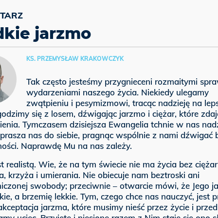
dkie jarzmo
KS. PRZEMYSŁAW KRAKOWCZYK
Tak często jesteśmy przygnieceni rozmaitymi spr
wydarzeniami naszego życia. Niekiedy ulegamy
zwątpieniu i pesymizmowi, tracąc nadzieję na leps
odzimy się z losem, dźwigając jarzmo i ciężar, które zdają
ienia. Tymczasem dzisiejsza Ewangelia tchnie w nas nadz
aprasza nas do siebie, pragnąc wspólnie z nami dźwigać 
ności. Naprawdę Mu na nas zależy.
st realistą. Wie, że na tym świecie nie ma życia bez ciężar
ia, krzyża i umierania. Nie obiecuje nam beztroski ani
niczonej swobody; przeciwnie – otwarcie mówi, że Jego j
dkie, a brzemię lekkie. Tym, czego chce nas nauczyć, jest p
akceptacja jarzma, które musimy nieść przez życie i prze
amy uciec. Przyjęte i niesione razem z Nim staje się ono s