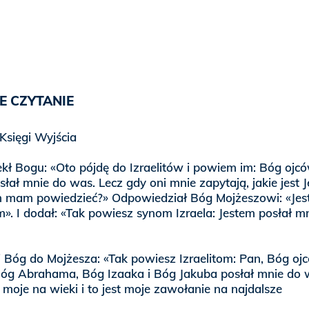
E CZYTANIE
Księgi Wyjścia
ekł Bogu: «Oto pójdę do Izraelitów i powiem im: Bóg ojc
łał mnie do was. Lecz gdy oni mnie zapytają, jakie jest 
im mam powiedzieć?» Odpowiedział Bóg Mojżeszowi: «Jes
m». I dodał: «Tak powiesz synom Izraela: Jestem posłał m
j Bóg do Mojżesza: «Tak powiesz Izraelitom: Pan, Bóg oj
óg Abrahama, Bóg Izaaka i Bóg Jakuba posłał mnie do 
ę moje na wieki i to jest moje zawołanie na najdalsze