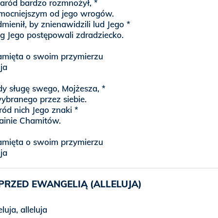
aród bardzo rozmnożył, *
 mocniejszym od jego wrogów.
dmienił, by znienawidzili lud Jego *
ug Jego postępowali zdradziecko.
mięta o swoim przymierzu
uja
dy sługę swego, Mojżesza, *
ybranego przez siebie.
ód nich Jego znaki *
rainie Chamitów.
mięta o swoim przymierzu
uja
PRZED EWANGELIĄ (ALLELUJA)
eluja, alleluja