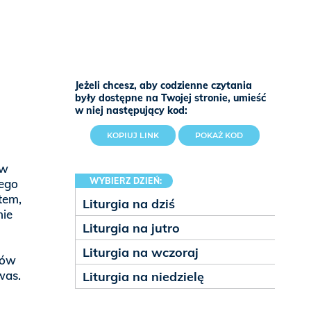
Jeżeli chcesz, aby codzienne czytania
były dostępne na Twojej stronie, umieść
w niej następujący kod:
KOPIUJ LINK
POKAŻ KOD
ów
WYBIERZ DZIEŃ:
Jego
tem,
Liturgia na dziś
nie
Liturgia na jutro
Liturgia na wczoraj
ców
was.
Liturgia na niedzielę