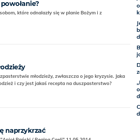
 powołanie?
o
k
osobom, które odnalazły się w planie Bożym i z
J
b
d
B
j
D
łodzieży
z
zpasterstwie młodzieży, zwłaszcza o jego kryzysie. Jaka
„
odzież i czy jest jakaś recepta na duszpasterstwo?
o
d
C
d
ię naprzykrzać
Anioł Pański / Regina Caeli" 11.05.2014