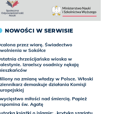
NOWOŚCI W SERWISIE
calona przez wiarę. Świadectwo
wolnienia w Sokółce
statnia chrześcijańska wioska w
alestynie. Izraelscy osadnicy nękają
ieszkańców
iliony na zmianę władzy w Polsce. Włoski
ziennikarz demaskuje działania Komisji
uropejskiej
wycięstwo miłości nad śmiercią. Papież
spomina św. Agatę
utorka książki o islamie: „krytyka szariatu