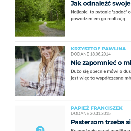
Jak odnaleźć swoje
Najlepiej to pytanie 'zadać' 
powodzeniem go realizują
KRZYSZTOF PAWLINA
DODANE
18.06.2014
Nie zapomnieć o m
Dużo się obecnie mówi o dus
jest więc ta współczesna mł
PAPIEŻ FRANCISZEK
DODANE
20.01.2015
Pasterzom trzeba s
Rozważanie przed modlitwą "