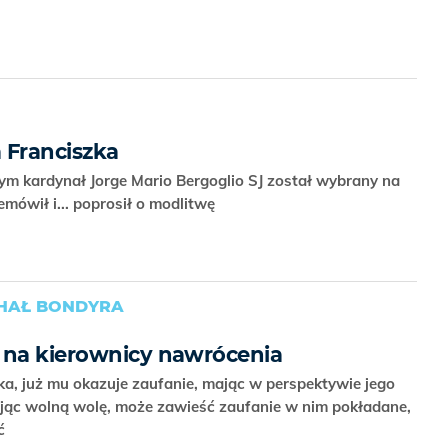
 Franciszka
ym kardynał Jorge Mario Bergoglio SJ został wybrany na
emówił i... poprosił o modlitwę
CHAŁ BONDYRA
 na kierownicy nawrócenia
a, już mu okazuje zaufanie, mając w perspektywie jego
jąc wolną wolę, może zawieść zaufanie w nim pokładane,
ać