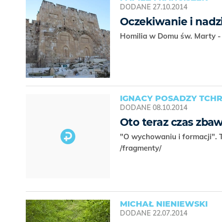
DODANE
27.10.2014
Oczekiwanie i nadz
Homilia w Domu św. Marty -
IGNACY POSADZY TCH
DODANE
08.10.2014
Oto teraz czas zbawi
"O wychowaniu i formacji". 
/fragmenty/
MICHAŁ NIENIEWSKI
DODANE
22.07.2014