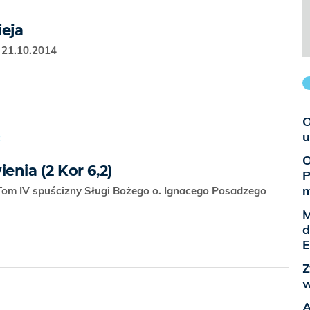
ieja
 21.10.2014
O
u
R
O
enia (2 Kor 6,2)
P
m
Tom IV spuścizny Sługi Bożego o. Ignacego Posadzego
M
d
E
Z
w
A