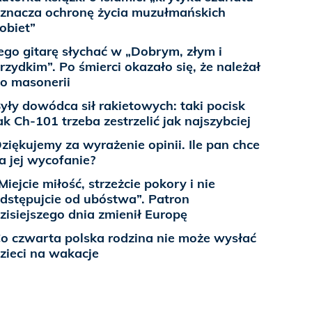
znacza ochronę życia muzułmańskich
obiet”
ego gitarę słychać w „Dobrym, złym i
rzydkim”. Po śmierci okazało się, że należał
o masonerii
yły dowódca sił rakietowych: taki pocisk
ak Ch-101 trzeba zestrzelić jak najszybciej
ziękujemy za wyrażenie opinii. Ile pan chce
a jej wycofanie?
Miejcie miłość, strzeżcie pokory i nie
dstępujcie od ubóstwa”. Patron
zisiejszego dnia zmienił Europę
o czwarta polska rodzina nie może wysłać
zieci na wakacje