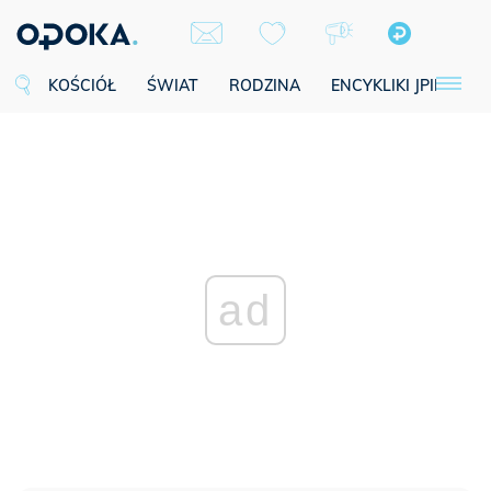
KOŚCIÓŁ
ŚWIAT
RODZINA
ENCYKLIKI JPII
SE
ad