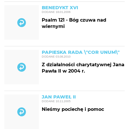
BENEDYKT XVI
DODANE
18.01.2006
Psalm 121 - Bóg czuwa nad
wiernymi
PAPIESKA RADA \"COR UNUM\"
DODANE
03.08.2010
Z działalności charytatywnej Jana
Pawła II w 2004 r.
JAN PAWEŁ II
DODANE
10.11.2005
Nieśmy pociechę i pomoc