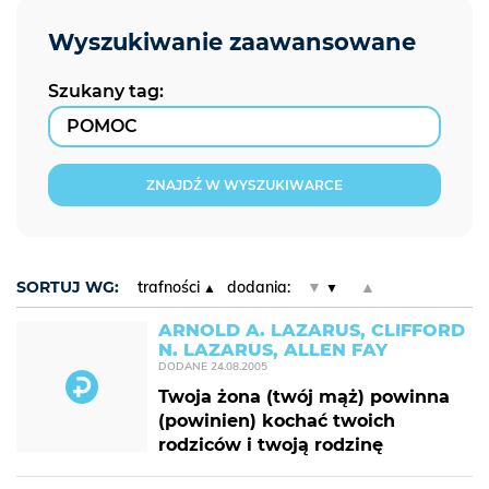
Szukany tag:
ZNAJDŹ W WYSZUKIWARCE
SORTUJ WG:
trafności
dodania:
▼
▲
ARNOLD A. LAZARUS, CLIFFORD
N. LAZARUS, ALLEN FAY
DODANE
24.08.2005
Twoja żona (twój mąż) powinna
(powinien) kochać twoich
rodziców i twoją rodzinę