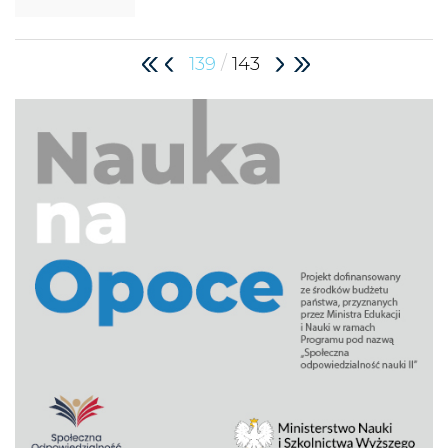
/
139
143