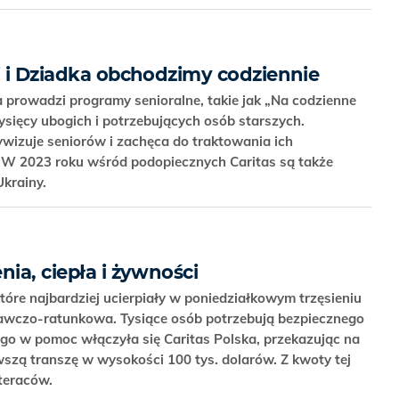
ci i Dziadka obchodzimy codziennie
a prowadzi programy senioralne, takie jak „Na codzienne
tysięcy ubogich i potrzebujących osób starszych.
ywizuje seniorów i zachęca do traktowania ich
. W 2023 roku wśród podopiecznych Caritas są także
 Ukrainy.
nia, ciepła i żywności
 które najbardziej ucierpiały w poniedziałkowym trzęsieniu
wawczo-ratunkowa. Tysiące osób potrzebują bezpiecznego
ego w pomoc włączyła się Caritas Polska, przekazując na
zą transzę w wysokości 100 tys. dolarów. Z kwoty tej
ateraców.