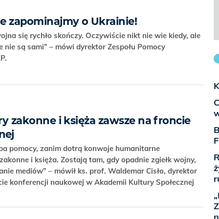
ie zapominajmy o Ukrainie!
jna się rychło skończy. Oczywiście nikt nie wie kiedy, ale
że nie są sami” – mówi dyrektor Zespołu Pomocy
EP.
K
C
w
stry zakonne i księża zawsze na froncie
B
nej
F
eba pomocy, zanim dotrą konwoje humanitarne
R
y zakonne i księża. Zostają tam, gdy opadnie zgiełk wojny,
ż
anie mediów” – mówił ks. prof. Waldemar Cisło, dyrektor
r
cie konferencji naukowej w Akademii Kultury Społecznej
„
Z
n