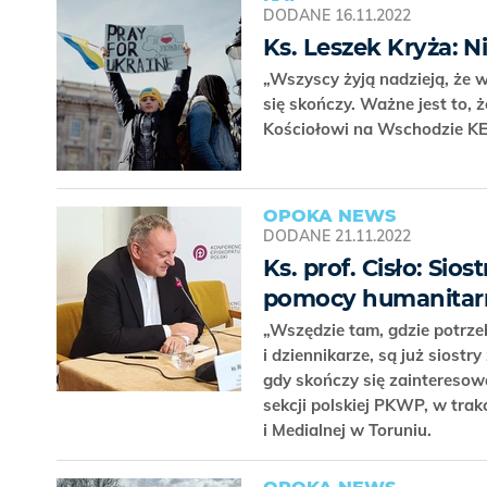
DODANE
16.11.2022
Ks. Leszek Kryża: N
„Wszyscy żyją nadzieją, że wo
się skończy. Ważne jest to, 
Kościołowi na Wschodzie K
OPOKA NEWS
DODANE
21.11.2022
Ks. prof. Cisło: Sio
pomocy humanitar
„Wszędzie tam, gdzie potrz
i dziennikarze, są już siostr
gdy skończy się zainteresow
sekcji polskiej PKWP, w trak
i Medialnej w Toruniu.