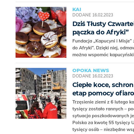
KAI
DODANE
16.02.2023
Dziś Tłusty Czwartek
pączka do Afryki”
Fundacja „Kapucyni i Misje”
do Afryki”. Dzięki niej, odm
można wspomóc kapucyńskie
OPOKA NEWS
DODANE
16.02.2023
Ciepłe koce, schron
etap pomocy ofiaro
Trzęsienie ziemi z 6 lutego 
tysięcy zostało rannych – po
sytuacja poszkodowanych jes
Polska za kwotę 55 tysięcy
tysięcy osób – niezbędne wsp