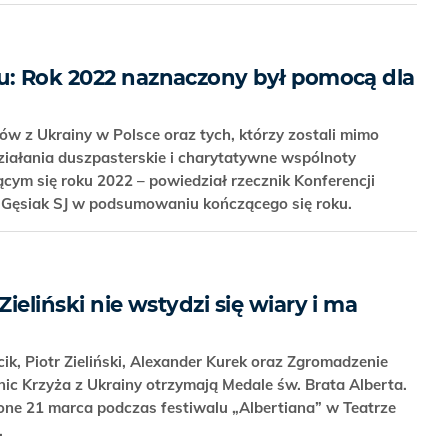
u: Rok 2022 naznaczony był pomocą dla
w z Ukrainy w Polsce oraz tych, którzy zostali mimo
ziałania duszpasterskie i charytatywne wspólnoty
cym się roku 2022 – powiedział rzecznik Konferencji
k Gęsiak SJ w podsumowaniu kończącego się roku.
Zieliński nie wstydzi się wiary i ma
cik, Piotr Zieliński, Alexander Kurek oraz Zgromadzenie
nic Krzyża z Ukrainy otrzymają Medale św. Brata Alberta.
ne 21 marca podczas festiwalu „Albertiana” w Teatrze
.