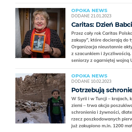
OPOKA NEWS
DODANE
21.01.2023
Caritas: Dzień Bab
Przez cały rok Caritas Polsk
zakupy”, które docierają do 
Organizacja nieustannie akt
z szacunkiem i życzliwością
seniorzy z ogarniętej wojną
OPOKA NEWS
DODANE
10.02.2023
Potrzebują schronie
W Syrii i w Turcji – krajach,
ziemi – trwa akcja poszuki
schronienia i żywności, dlat
rzecz poszkodowanych pierws
już zakupiono m.in. 1200 m