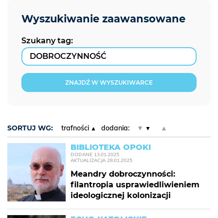
Szukany tag:
ZNAJDŹ W WYSZUKIWARCE
SORTUJ WG:
trafności
dodania:
▼
▲
BIBLIOTEKA OPOKI
DODANE
13.01.2025
AKTUALIZACJA
28.01.2025
Meandry dobroczynności:
filantropia usprawiedliwieniem
ideologicznej kolonizacji