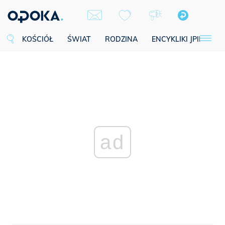
KOŚCIÓŁ
ŚWIAT
RODZINA
ENCYKLIKI JPII
SE
ad