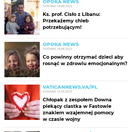
OPOKA NEWS
DODANE
19.06.2023
Ks. prof. Cisło z Libanu:
Przekażemy chleb
potrzebującym!
OPOKA NEWS
DODANE
19.06.2023
Co powinny otrzymać dzieci aby
rosnąć w zdrowiu emocjonalnym?
VATICANNEWS.VA/PL
DODANE
31.05.2023
Chłopak z zespołem Downa
piekący ciastka w Fastowie
znakiem wzajemnej pomocy
w czasie wojny