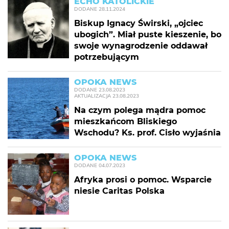
ECHO KATOLICKIE
DODANE
28.11.2024
Biskup Ignacy Świrski, „ojciec
ubogich”. Miał puste kieszenie, bo
swoje wynagrodzenie oddawał
potrzebującym
OPOKA NEWS
DODANE
23.08.2023
AKTUALIZACJA
23.08.2023
Na czym polega mądra pomoc
mieszkańcom Bliskiego
Wschodu? Ks. prof. Cisło wyjaśnia
OPOKA NEWS
DODANE
04.07.2023
Afryka prosi o pomoc. Wsparcie
niesie Caritas Polska