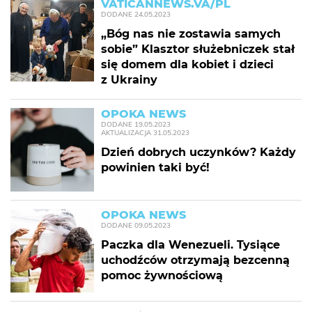
VATICANNEWS.VA/PL
DODANE
24.05.2023
„Bóg nas nie zostawia samych
sobie” Klasztor służebniczek stał
się domem dla kobiet i dzieci
z Ukrainy
OPOKA NEWS
DODANE
19.05.2023
AKTUALIZACJA
31.05.2023
Dzień dobrych uczynków? Każdy
powinien taki być!
OPOKA NEWS
DODANE
09.05.2023
Paczka dla Wenezueli. Tysiące
uchodźców otrzymają bezcenną
pomoc żywnościową