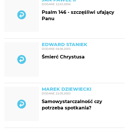
DODANE
12.03.2004
Psalm 146 - szczęśliwi ufający
Panu
EDWARD STANIEK
DODANE
04.06.2003
Śmierć Chrystusa
MAREK DZIEWIECKI
DODANE
22.05.2003
Samowystarczalność czy
potrzeba spotkania?