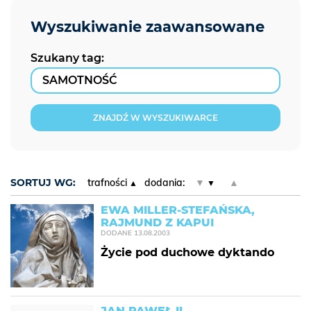
Szukany tag:
ZNAJDŹ W WYSZUKIWARCE
SORTUJ WG:
trafności
dodania:
▼
▲
EWA MILLER-STEFAŃSKA,
RAJMUND Z KAPUI
DODANE
13.08.2003
Życie pod duchowe dyktando
JAN PAWEŁ II