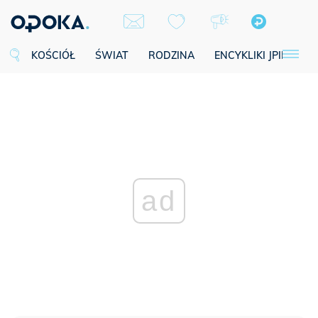
KOŚCIÓŁ
ŚWIAT
RODZINA
ENCYKLIKI JPII
SE
ad