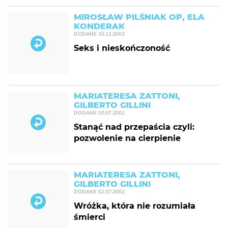
MIROSŁAW PILŚNIAK OP, ELA
KONDERAK
DODANE
10.12.2002
Seks i nieskończoność
MARIATERESA ZATTONI,
GILBERTO GILLINI
DODANE
02.07.2002
Stanąć nad przepaścia czyli:
pozwolenie na cierpienie
MARIATERESA ZATTONI,
GILBERTO GILLINI
DODANE
02.07.2002
Wróżka, która nie rozumiała
śmierci