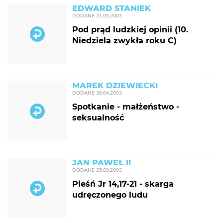
EDWARD STANIEK
DODANE
21.05.2003
Pod prąd ludzkiej opinii (10.
Niedziela zwykła roku C)
MAREK DZIEWIECKI
DODANE
30.04.2003
Spotkanie - małżeństwo -
seksualność
JAN PAWEŁ II
DODANE
25.09.2003
Pieśń Jr 14,17-21 - skarga
udręczonego ludu