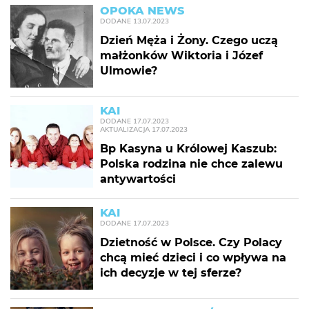
OPOKA NEWS
DODANE
13.07.2023
Dzień Męża i Żony. Czego uczą
małżonków Wiktoria i Józef
Ulmowie?
KAI
DODANE
17.07.2023
AKTUALIZACJA
17.07.2023
Bp Kasyna u Królowej Kaszub:
Polska rodzina nie chce zalewu
antywartości
KAI
DODANE
17.07.2023
Dzietność w Polsce. Czy Polacy
chcą mieć dzieci i co wpływa na
ich decyzje w tej sferze?