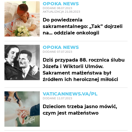
OPOKA NEWS
DODANE
06.07.2023
AKTUALIZACJA
21.08.2023
Do powiedzenia
sakramentalnego: „Tak” dojrzeli
na... oddziale onkologii
OPOKA NEWS
DODANE
07.07.2023
Dziś przypada 88. rocznica ślubu
Józefa i Wiktorii Ulmów.
Sakrament małżeństwa był
źródłem ich heroicznej miłości
VATICANNEWS.VA/PL
DODANE
11.07.2023
Dzieciom trzeba jasno mówić,
czym jest małżeństwo