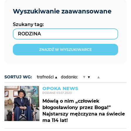
Szukany tag:
ZNAJDŹ W WYSZUKIWARCE
SORTUJ WG:
trafności
dodania:
▼
▲
OPOKA NEWS
DODANE
03.07.2023
Mówią o nim „człowiek
błogosławiony przez Boga!”
Najstarszy mężczyzna na świecie
ma 114 lat!