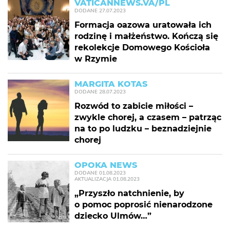
VATICANNEWS.VA/PL
DODANE
27.07.2023
Formacja oazowa uratowała ich
rodzinę i małżeństwo. Kończą się
rekolekcje Domowego Kościoła
w Rzymie
MARGITA KOTAS
DODANE
28.07.2023
Rozwód to zabicie miłości –
zwykle chorej, a czasem – patrząc
na to po ludzku – beznadziejnie
chorej
OPOKA NEWS
DODANE
01.08.2023
AKTUALIZACJA
01.08.2023
„Przyszło natchnienie, by
o pomoc poprosić nienarodzone
dziecko Ulmów…”