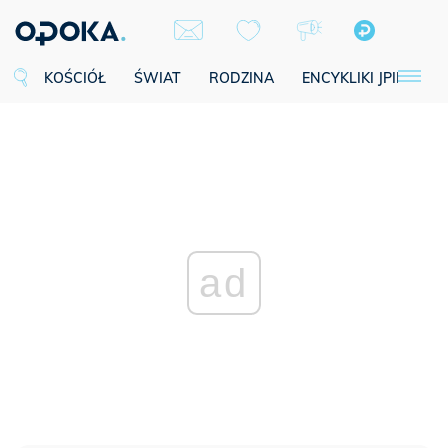
KOŚCIÓŁ
ŚWIAT
RODZINA
ENCYKLIKI JPII
SE
ad