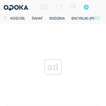
KOŚCIÓŁ
ŚWIAT
RODZINA
ENCYKLIKI JPII
SE
ad