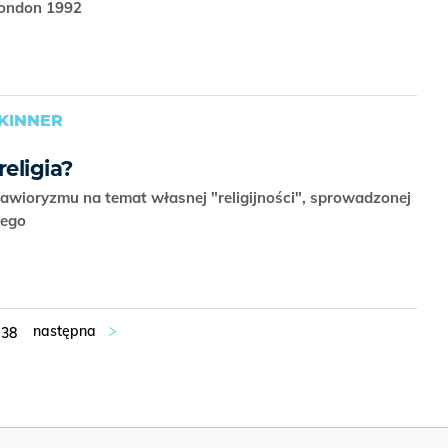
 London 1992
KINNER
religia?
wioryzmu na temat własnej "religijności", sprowadzonej
wego
38