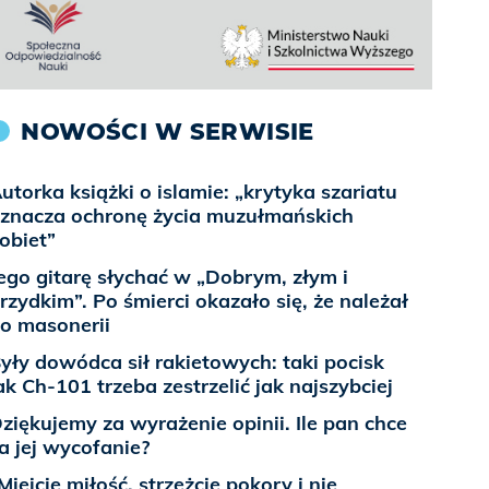
NOWOŚCI W SERWISIE
utorka książki o islamie: „krytyka szariatu
znacza ochronę życia muzułmańskich
obiet”
ego gitarę słychać w „Dobrym, złym i
rzydkim”. Po śmierci okazało się, że należał
o masonerii
yły dowódca sił rakietowych: taki pocisk
ak Ch-101 trzeba zestrzelić jak najszybciej
ziękujemy za wyrażenie opinii. Ile pan chce
a jej wycofanie?
Miejcie miłość, strzeżcie pokory i nie