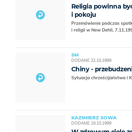
Religia powinna by
i pokoju
Przemówienie podczas spotka
i religii w New Dehli, 7.11.1
SM
DODANE
22.10.1999
Chiny - przebudzenie
Sytuacja chrześcijaństwa i 
KAZIMIERZ SOWA
DODANE
19.10.1999
W zdrowym ciele z