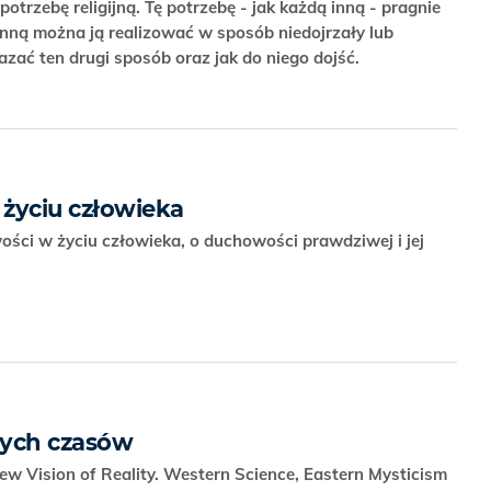
trzebę religijną. Tę potrzebę - jak każdą inną - pragnie
 inną można ją realizować w sposób niedojrzały lub
kazać ten drugi sposób oraz jak do niego dojść.
życiu człowieka
ości w życiu człowieka, o duchowości prawdziwej i jej
cych czasów
New Vision of Reality. Western Science, Eastern Mysticism