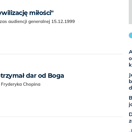
ilizację miłości"
as audiencji generalnej 15.12.1999
A
o
k
J
otrzymał dar od Boga
b
i Fryderyka Chopina
d
B
j
D
z
„