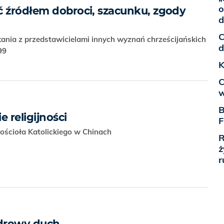
o
ć źródłem dobroci, szacunku, zgody
d
C
nia z przedstawicielami innych wyznań chrześcijańskich
d
999
K
C
w
B
 religijności
F
Kościoła Katolickiego w Chinach
R
ż
r
drowy duch