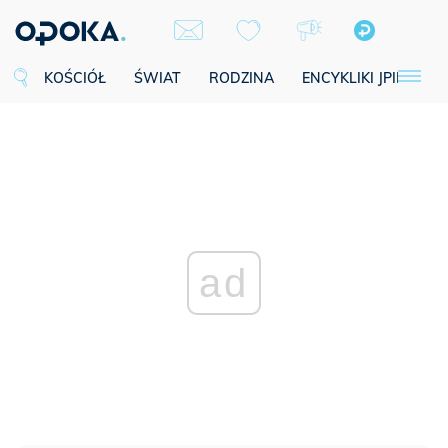
KOŚCIÓŁ
ŚWIAT
RODZINA
ENCYKLIKI JPII
SE
ad