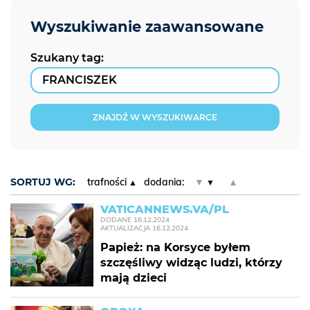
Szukany tag:
ZNAJDŹ W WYSZUKIWARCE
SORTUJ WG:
trafności
dodania:
▼
▲
VATICANNEWS.VA/PL
DODANE
16.12.2024
AKTUALIZACJA
16.12.2024
Papież: na Korsyce byłem
szczęśliwy widząc ludzi, którzy
mają dzieci