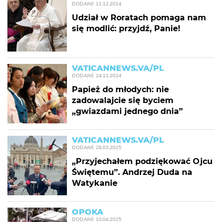
DODANE
11.12.2024
Udział w Roratach pomaga nam
się modlić: przyjdź, Panie!
VATICANNEWS.VA/PL
DODANE
24.11.2024
Papież do młodych: nie
zadowalajcie się byciem
„gwiazdami jednego dnia”
VATICANNEWS.VA/PL
DODANE
28.03.2025
„Przyjechałem podziękować Ojcu
Świętemu”. Andrzej Duda na
Watykanie
OPOKA
DODANE
10.04.2025