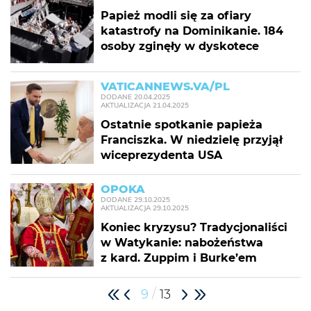
Papież modli się za ofiary
katastrofy na Dominikanie. 184
osoby zginęły w dyskotece
VATICANNEWS.VA/PL
DODANE
20.04.2025
AKTUALIZACJA
21.04.2025
Ostatnie spotkanie papieża
Franciszka. W niedzielę przyjął
wiceprezydenta USA
OPOKA
DODANE
29.10.2025
AKTUALIZACJA
29.10.2025
Koniec kryzysu? Tradycjonaliści
w Watykanie: nabożeństwa
z kard. Zuppim i Burke’em
/
9
13