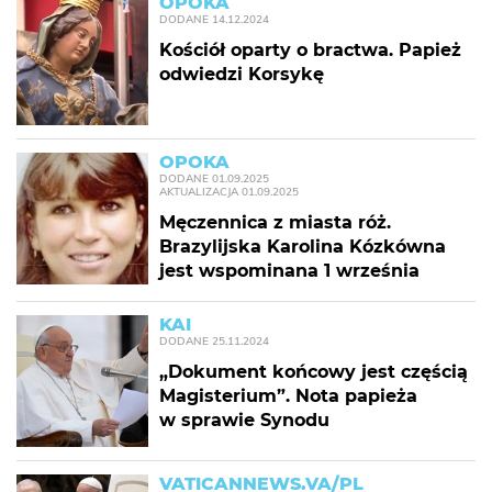
OPOKA
DODANE
14.12.2024
Kościół oparty o bractwa. Papież
odwiedzi Korsykę
OPOKA
DODANE
01.09.2025
AKTUALIZACJA
01.09.2025
Męczennica z miasta róż.
Brazylijska Karolina Kózkówna
jest wspominana 1 września
KAI
DODANE
25.11.2024
„Dokument końcowy jest częścią
Magisterium”. Nota papieża
w sprawie Synodu
VATICANNEWS.VA/PL