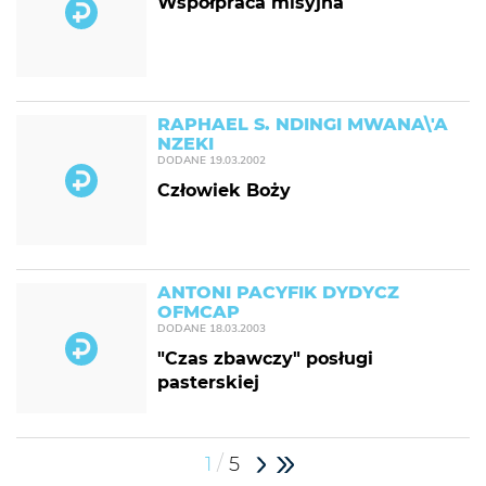
Współpraca misyjna
RAPHAEL S. NDINGI MWANA\'A
NZEKI
DODANE
19.03.2002
Człowiek Boży
ANTONI PACYFIK DYDYCZ
OFMCAP
DODANE
18.03.2003
"Czas zbawczy" posługi
pasterskiej
/
1
5