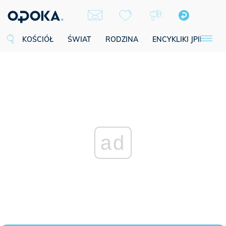
KOŚCIÓŁ
ŚWIAT
RODZINA
ENCYKLIKI JPII
SE
ad