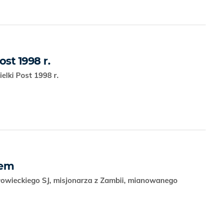
st 1998 r.
elki Post 1998 r.
łem
łowieckiego SJ, misjonarza z Zambii, mianowanego