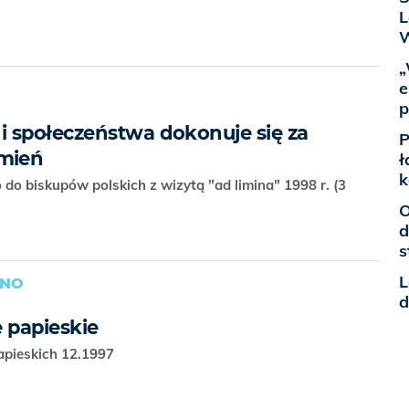
L
W
„
e
p
 społeczeństwa dokonuje się za
P
mień
ł
k
do biskupów polskich z wizytą "ad limina" 1998 r. (3
O
d
s
L
ANO
d
 papieskie
papieskich 12.1997