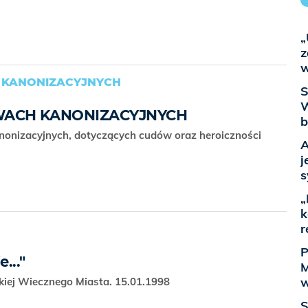
„
z
w
 KANONIZACYJNYCH
S
W
WACH KANONIZACYJNYCH
b
onizacyjnych, dotyczących cudów oraz heroiczności
A
j
s
„
k
r
P
..."
M
w
kiej Wiecznego Miasta. 15.01.1998
S