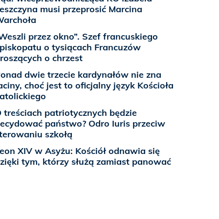
eszczyna musi przeprosić Marcina
archoła
Weszli przez okno”. Szef francuskiego
piskopatu o tysiącach Francuzów
roszących o chrzest
onad dwie trzecie kardynałów nie zna
aciny, choć jest to oficjalny język Kościoła
atolickiego
 treściach patriotycznych będzie
ecydować państwo? Odro Iuris przeciw
terowaniu szkołą
eon XIV w Asyżu: Kościół odnawia się
zięki tym, którzy służą zamiast panować