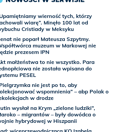
Upamiętniamy wierność tych, którzy
achowali wiarę”. Minęło 100 lat od
ybuchu Cristiady w Meksyku
enat nie poparł Mateusza Szpytmy.
spółtwórca muzeum w Markowej nie
ędzie prezesem IPN
kt małżeństwa to nie wszystko. Para
ednopłciowa nie została wpisana do
ystemu PESEL
Pielgrzymka nie jest po to, aby
olekcjonować wspomnienia” – abp Polak o
ekolekcjach w drodze
utin wysłał na Krym „zielone ludziki”,
aroko – migrantów – były dowódca o
ojnie hybrydowej w Hiszpanii
ąd: wiceprzewodnicząca KO Izabela