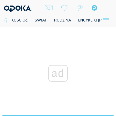
KOŚCIÓŁ
ŚWIAT
RODZINA
ENCYKLIKI JPII
SE
ad