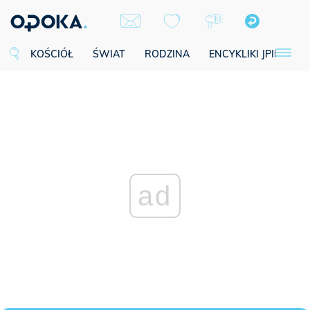
KOŚCIÓŁ
ŚWIAT
RODZINA
ENCYKLIKI JPII
SE
ad