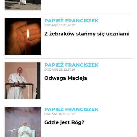
PAPIEŻ FRANCISZEK
DODANE
11.01.2017
Z żebraków stańmy się uczniami
PAPIEŻ FRANCISZEK
DODANE
28.12.2016
Odwaga Macieja
PAPIEŻ FRANCISZEK
DODANE
02.01.2017
Gdzie jest Bóg?