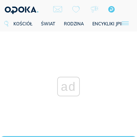
KOŚCIÓŁ
ŚWIAT
RODZINA
ENCYKLIKI JPII
SE
ad