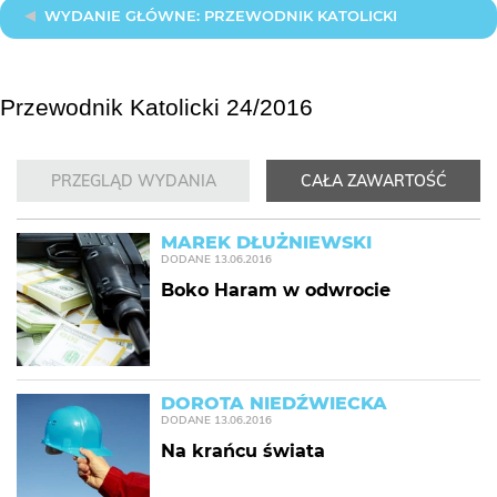
WYDANIE GŁÓWNE: PRZEWODNIK KATOLICKI
Przewodnik Katolicki 24/2016
PRZEGLĄD WYDANIA
CAŁA ZAWARTOŚĆ
MAREK DŁUŻNIEWSKI
DODANE
13.06.2016
Boko Haram w odwrocie
DOROTA NIEDŹWIECKA
DODANE
13.06.2016
Na krańcu świata