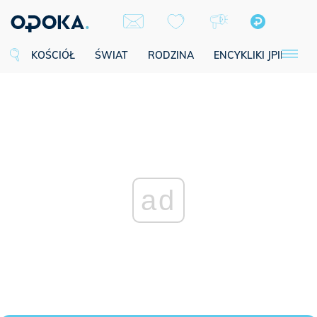
KOŚCIÓŁ
ŚWIAT
RODZINA
ENCYKLIKI JPII
SE
ad