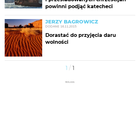
powinni podjąć katecheci
JERZY BAGROWICZ
DODANE
16.11.2015
Dorastać do przyjęcia daru
wolności
/
1
1
REKLAMA