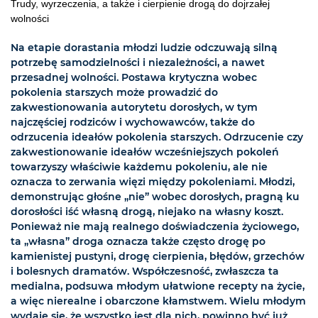
Trudy, wyrzeczenia, a także i cierpienie drogą do dojrzałej
wolności
Na etapie dorastania młodzi ludzie odczuwają silną
potrzebę samodzielności i niezależności, a nawet
przesadnej wolności. Postawa krytyczna wobec
pokolenia starszych może prowadzić do
zakwestionowania autorytetu dorosłych, w tym
najczęściej rodziców i wychowawców, także do
odrzucenia ideałów pokolenia starszych. Odrzucenie czy
zakwestionowanie ideałów wcześniejszych pokoleń
towarzyszy właściwie każdemu pokoleniu, ale nie
oznacza to zerwania więzi między pokoleniami. Młodzi,
demonstrując głośne „nie” wobec dorosłych, pragną ku
dorosłości iść własną drogą, niejako na własny koszt.
Ponieważ nie mają realnego doświadczenia życiowego,
ta „własna” droga oznacza także często drogę po
kamienistej pustyni, drogę cierpienia, błędów, grzechów
i bolesnych dramatów. Współczesność, zwłaszcza ta
medialna, podsuwa młodym ułatwione recepty na życie,
a więc nierealne i obarczone kłamstwem. Wielu młodym
wydaje się, że wszystko jest dla nich, powinno być już