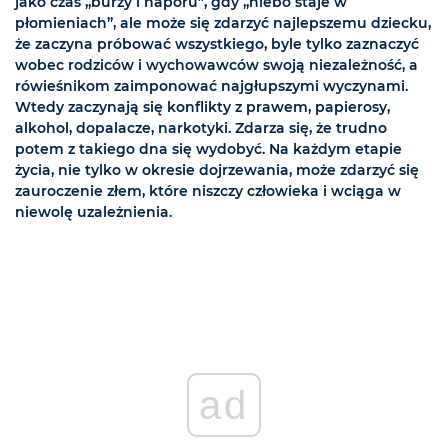
jako czas „burzy i naporu”, gdy „niebo staje w
płomieniach”, ale może się zdarzyć najlepszemu dziecku,
że zaczyna próbować wszystkiego, byle tylko zaznaczyć
wobec rodziców i wychowawców swoją niezależność, a
rówieśnikom zaimponować najgłupszymi wyczynami.
Wtedy zaczynają się konflikty z prawem, papierosy,
alkohol, dopalacze, narkotyki. Zdarza się, że trudno
potem z takiego dna się wydobyć. Na każdym etapie
życia, nie tylko w okresie dojrzewania, może zdarzyć się
zauroczenie złem, które niszczy człowieka i wciąga w
niewolę uzależnienia.
ad