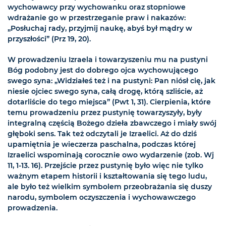
wychowawcy przy wychowanku oraz stopniowe
wdrażanie go w przestrzeganie praw i nakazów:
„Posłuchaj rady, przyjmij naukę, abyś był mądry w
przyszłości” (Prz 19, 20).
W prowadzeniu Izraela i towarzyszeniu mu na pustyni
Bóg podobny jest do dobrego ojca wychowującego
swego syna: „Widziałeś też i na pustyni: Pan niósł cię, jak
niesie ojciec swego syna, całą drogę, którą szliście, aż
dotarliście do tego miejsca” (Pwt 1, 31). Cierpienia, które
temu prowadzeniu przez pustynię towarzyszyły, były
integralną częścią Bożego dzieła zbawczego i miały swój
głęboki sens. Tak też odczytali je Izraelici. Aż do dziś
upamiętnia je wieczerza paschalna, podczas której
Izraelici wspominają corocznie owo wydarzenie (zob. Wj
11, 1-13. 16). Przejście przez pustynię było więc nie tylko
ważnym etapem historii i kształtowania się tego ludu,
ale było też wielkim symbolem przeobrażania się duszy
narodu, symbolem oczyszczenia i wychowawczego
prowadzenia.