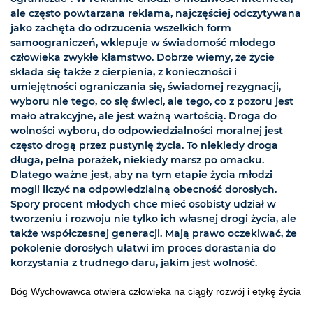
ale często powtarzana reklama, najczęściej odczytywana
jako zachęta do odrzucenia wszelkich form
samoograniczeń, wklepuje w świadomość młodego
człowieka zwykłe kłamstwo. Dobrze wiemy, że życie
składa się także z cierpienia, z konieczności i
umiejętności ograniczania się, świadomej rezygnacji,
wyboru nie tego, co się świeci, ale tego, co z pozoru jest
mało atrakcyjne, ale jest ważną wartością. Droga do
wolności wyboru, do odpowiedzialności moralnej jest
często drogą przez pustynię życia. To niekiedy droga
długa, pełna porażek, niekiedy marsz po omacku.
Dlatego ważne jest, aby na tym etapie życia młodzi
mogli liczyć na odpowiedzialną obecność dorosłych.
Spory procent młodych chce mieć osobisty udział w
tworzeniu i rozwoju nie tylko ich własnej drogi życia, ale
także współczesnej generacji. Mają prawo oczekiwać, że
pokolenie dorosłych ułatwi im proces dorastania do
korzystania z trudnego daru, jakim jest wolność.
Bóg Wychowawca otwiera człowieka na ciągły rozwój i etykę życia