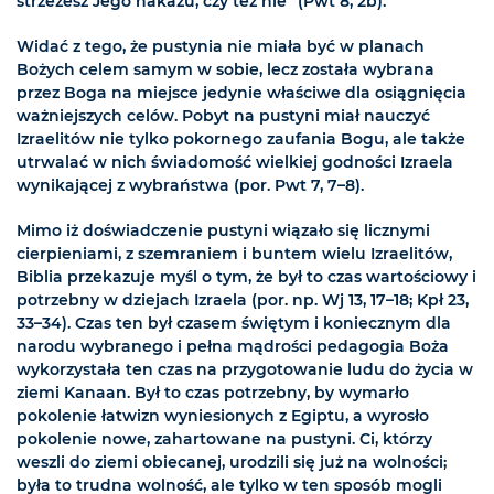
strzeżesz Jego nakazu, czy też nie” (Pwt 8, 2b).
Widać z tego, że pustynia nie miała być w planach
Bożych celem samym w sobie, lecz została wybrana
przez Boga na miejsce jedynie właściwe dla osiągnięcia
ważniejszych celów. Pobyt na pustyni miał nauczyć
Izraelitów nie tylko pokornego zaufania Bogu, ale także
utrwalać w nich świadomość wielkiej godności Izraela
wynikającej z wybraństwa (por. Pwt 7, 7–8).
Mimo iż doświadczenie pustyni wiązało się licznymi
cierpieniami, z szemraniem i buntem wielu Izraelitów,
Biblia przekazuje myśl o tym, że był to czas wartościowy i
potrzebny w dziejach Izraela (por. np. Wj 13, 17–18; Kpł 23,
33–34). Czas ten był czasem świętym i koniecznym dla
narodu wybranego i pełna mądrości pedagogia Boża
wykorzystała ten czas na przygotowanie ludu do życia w
ziemi Kanaan. Był to czas potrzebny, by wymarło
pokolenie łatwizn wyniesionych z Egiptu, a wyrosło
pokolenie nowe, zahartowane na pustyni. Ci, którzy
weszli do ziemi obiecanej, urodzili się już na wolności;
była to trudna wolność, ale tylko w ten sposób mogli