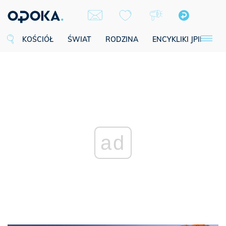
KOŚCIÓŁ
ŚWIAT
RODZINA
ENCYKLIKI JPII
SE
ad