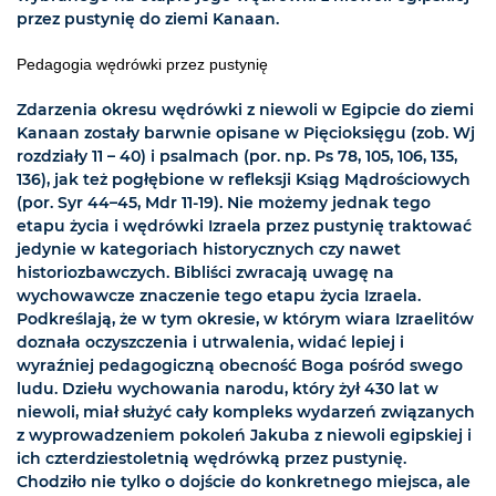
przez pustynię do ziemi Kanaan.
Pedagogia wędrówki przez pustynię
Zdarzenia okresu wędrówki z niewoli w Egipcie do ziemi
Kanaan zostały barwnie opisane w Pięcioksięgu (zob. Wj
rozdziały 11 – 40) i psalmach (por. np. Ps 78, 105, 106, 135,
136), jak też pogłębione w refleksji Ksiąg Mądrościowych
(por. Syr 44–45, Mdr 11-19). Nie możemy jednak tego
etapu życia i wędrówki Izraela przez pustynię traktować
jedynie w kategoriach historycznych czy nawet
historiozbawczych. Bibliści zwracają uwagę na
wychowawcze znaczenie tego etapu życia Izraela.
Podkreślają, że w tym okresie, w którym wiara Izraelitów
doznała oczyszczenia i utrwalenia, widać lepiej i
wyraźniej pedagogiczną obecność Boga pośród swego
ludu. Dziełu wychowania narodu, który żył 430 lat w
niewoli, miał służyć cały kompleks wydarzeń związanych
z wyprowadzeniem pokoleń Jakuba z niewoli egipskiej i
ich czterdziestoletnią wędrówką przez pustynię.
Chodziło nie tylko o dojście do konkretnego miejsca, ale