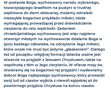
W postawie Boga, wychowawcy narodu wybranego,
towarzyszącego Izraelitom na pustyni w trudnej
wędrówce do ziemi obiecanej, możemy odnaleźć
niezwykłe bogactwo przykładu miłości, także
wymagającej, prowadzącej przez doświadczenie
cierpienia do celu wędrówki. Zadaniem
chrześcijańskiego wychowawcy jest więc najpierw
otworzyć młodych na wychowawcze działanie Boga w
życiu każdego człowieka, na odczytanie Jego miłości,
która wcale nie musi być jedynie „głaskaniem”. Dlatego
też od początku religijnej formacji dziecka ważne jest
otwarcie na przyjaźń z Jezusem Chrystusem, także na
wspólnotę z Nim w Jego cierpieniu. W ofierze mszy św.
otwieramy się na bogactwo tej przyjaźni i wysławiamy
dobroć Boga najlepszego wychowawcy, który prowadzi
swój lud od czasów wyjścia z niewoli egipskiej aż do
powtórnego przyjścia Chrystusa na końcu czasów.