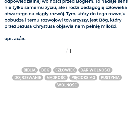
odpowiedzialnej wolności przed Bogiem. To nadaje sens
nie tylko samemu życiu, ale i rodzi pedagogię człowieka
otwartego na ciągły rozwój. Tym, który do tego rozwoju
pobudza i temu rozwojowi towarzyszy, jest Bóg, który
przez Jezusa Chrystusa objawia nam pełnię miłości.
opr. ac/ac
/
1
1
BIBLIA
BÓG
CZŁOWIEK
DAR WOLNOŚCI
DOJRZEWANIE
MĄDROŚĆ
PIĘCIOKSIĄG
PUSTYNIA
WOLNOŚĆ