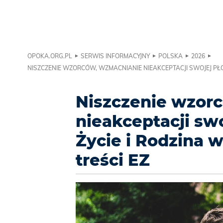
OPOKA.ORG.PL
SERWIS INFORMACYJNY
POLSKA
2026
NISZCZENIE WZORCÓW, WZMACNIANIE NIEAKCEPTACJI SWOJEJ PŁCI
Niszczenie wzor
nieakceptacji swo
Życie i Rodzina 
treści EZ