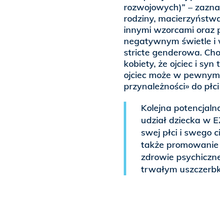
rozwojowych)” – zazna
rodziny, macierzyństw
innymi wzorcami oraz 
negatywnym świetle i w
stricte genderowa. Cho
kobiety, że ojciec i sy
ojciec może w pewnym
przynależności» do płci
Kolejna potencjaln
udział dziecka w E
swej płci i swego ci
także promowanie w
zdrowie psychiczne 
trwałym uszczerbk