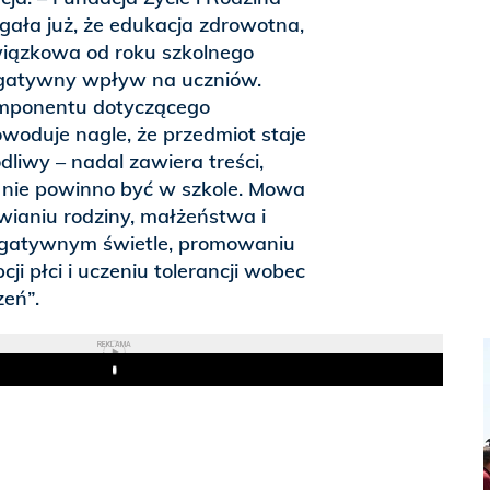
egała już, że edukacja zdrowotna,
iązkowa od roku szkolnego
gatywny wpływ na uczniów.
komponentu dotyczącego
owoduje nagle, że przedmiot staje
dliwy – nadal zawiera treści,
e nie powinno być w szkole. Mowa
awianiu rodziny, małżeństwa i
egatywnym świetle, promowaniu
i płci i uczeniu tolerancji wobec
zeń”.
REKLAMA
Play