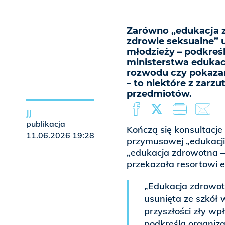
Zarówno „edukacja z
zdrowie seksualne” u
młodzieży – podkreś
ministerstwa edukac
rozwodu czy pokazani
– to niektóre z zar
przedmiotów.
JJ
publikacja
Kończą się konsultacj
11.06.2026 19:28
przymusowej „edukacji
„edukacja zdrowotna – 
przekazała resortowi e
„Edukacja zdrowot
usunięta ze szkół 
przyszłości zły wpł
podkreśla organiza