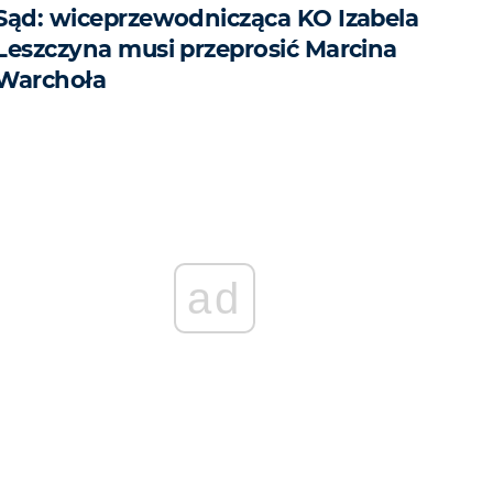
Sąd: wiceprzewodnicząca KO Izabela
Leszczyna musi przeprosić Marcina
Warchoła
ad