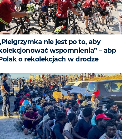
„Pielgrzymka nie jest po to, aby
kolekcjonować wspomnienia” – abp
Polak o rekolekcjach w drodze