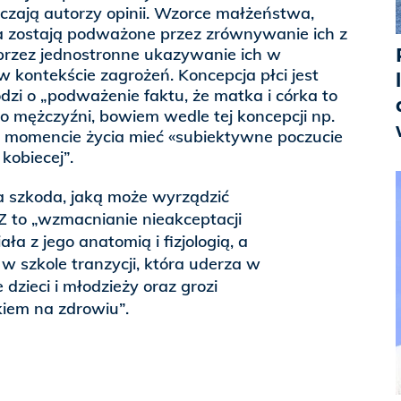
czają autorzy opinii. Wzorce małżeństwa,
a zostają podważone przez zrównywanie ich z
przez jednostronne ukazywanie ich w
 kontekście zagrożeń. Koncepcja płci jest
dzi o „podważenie faktu, że matka i córka to
n to mężczyźni, bowiem wedle tej koncepcji np.
 momencie życia mieć «subiektywne poczucie
 kobiecej”.
a szkoda, jaką może wyrządzić
Z to „wzmacnianie nieakceptacji
ała z jego anatomią i fizjologią, a
 szkole tranzycji, która uderza w
dzieci i młodzieży oraz grozi
iem na zdrowiu”.