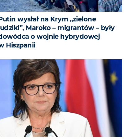
Putin wysłał na Krym „zielone
ludziki”, Maroko – migrantów – były
dowódca o wojnie hybrydowej
w Hiszpanii