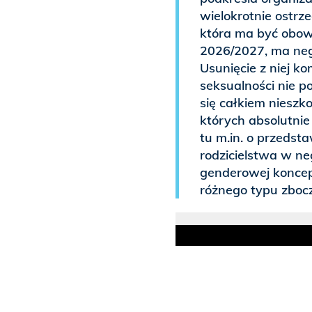
wielokrotnie ostrz
która ma być obow
2026/2027, ma ne
Usunięcie z niej 
seksualności nie p
się całkiem nieszko
których absolutni
tu m.in. o przedst
rodzicielstwa w n
genderowej koncepcj
różnego typu zboc