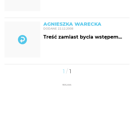
AGNIESZKA WARECKA
DODANE
22.12.2008
Treść zamiast bycia wstępem...
/
1
1
REKLAMA