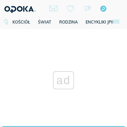
KOŚCIÓŁ
ŚWIAT
RODZINA
ENCYKLIKI JPII
SE
ad