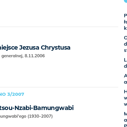
P
ł
k
O
d
iejsce Jezusa Chrystusa
s
 generalnej, 8.11.2006
L
d
A
a
H
O 3/2007
w
w
 Etsou-Nzabi-Bamungwabi
M
mungwabi'ego (1930-2007)
a
P