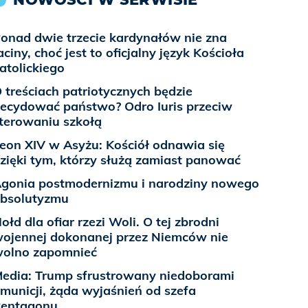
onad dwie trzecie kardynałów nie zna
aciny, choć jest to oficjalny język Kościoła
atolickiego
 treściach patriotycznych będzie
ecydować państwo? Odro Iuris przeciw
terowaniu szkołą
eon XIV w Asyżu: Kościół odnawia się
zięki tym, którzy służą zamiast panować
gonia postmodernizmu i narodziny nowego
bsolutyzmu
ołd dla ofiar rzezi Woli. O tej zbrodni
ojennej dokonanej przez Niemców nie
olno zapomnieć
edia: Trump sfrustrowany niedoborami
municji, żąda wyjaśnień od szefa
entagonu