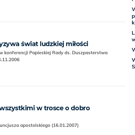
W
p
k
L
w
zyzywa świat ludzkiej miłości
W
 konferencji Papieskiej Rady ds. Duszpasterstwa
W
24.11.2006
S
 wszystkimi w trosce o dobro
ncjusza apostolskiego (16.01.2007)