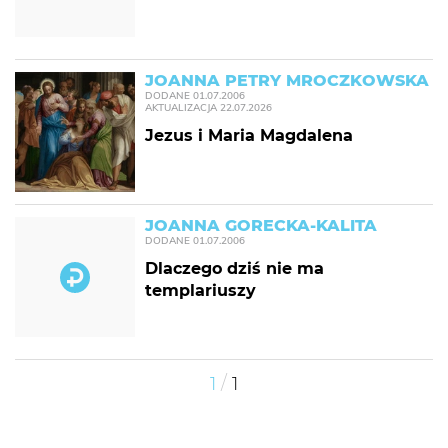
JOANNA PETRY MROCZKOWSKA
DODANE
01.07.2006
AKTUALIZACJA
22.07.2026
Jezus i Maria Magdalena
JOANNA GORECKA-KALITA
DODANE
01.07.2006
Dlaczego dziś nie ma
templariuszy
/
1
1