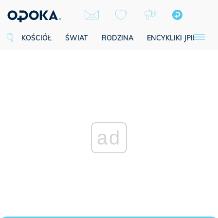
KOŚCIÓŁ
ŚWIAT
RODZINA
ENCYKLIKI JPII
SE
ad