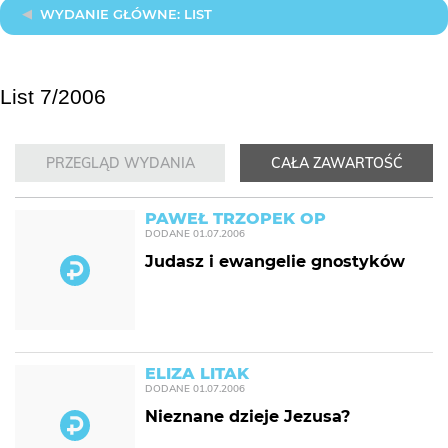
WYDANIE GŁÓWNE: LIST
List 7/2006
PRZEGLĄD WYDANIA
CAŁA ZAWARTOŚĆ
PAWEŁ TRZOPEK OP
DODANE
01.07.2006
Judasz i ewangelie gnostyków
ELIZA LITAK
DODANE
01.07.2006
Nieznane dzieje Jezusa?