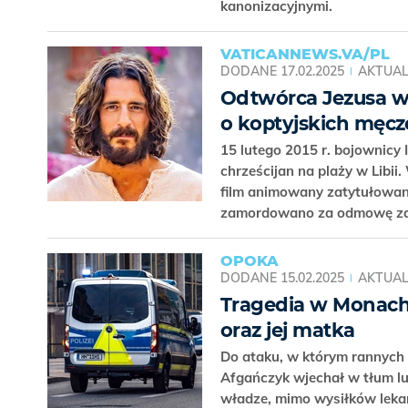
kanonizacyjnymi.
VATICANNEWS.VA/PL
DODANE
17.02.2025
AKTUAL
Odtwórca Jezusa w 
o koptyjskich męc
15 lutego 2015 r. bojownicy 
chrześcijan na plaży w Libii.
film animowany zatytułowan
zamordowano za odmowę zap
OPOKA
DODANE
15.02.2025
AKTUAL
Tragedia w Monach
oraz jej matka
Do ataku, w którym rannych 
Afgańczyk wjechał w tłum l
władze, mimo wysiłków lekarz