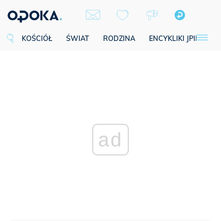
KOŚCIÓŁ
ŚWIAT
RODZINA
ENCYKLIKI JPII
SE
ad