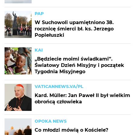
PAP
W Suchowoli upamiętniono 38.
rocznicę śmierci bł. ks. Jerzego
Popiełuszki
KAI
„Będziecie moimi świadkami”.
Światowy Dzień Misyjny i początek
Tygodnia Misyjnego
VATICANNEWS.VA/PL
Kard. Müller: Jan Paweł II był wielkim
obrońcą człowieka
OPOKA NEWS
Co młodzi mówią o Kościele?