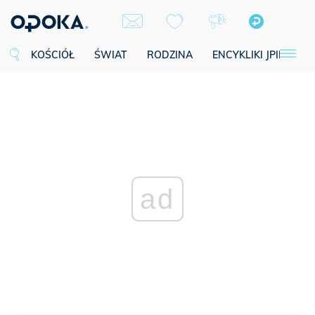
KOŚCIÓŁ
ŚWIAT
RODZINA
ENCYKLIKI JPII
SE
ad