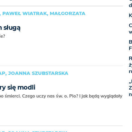
d
, PAWEŁ WIATRAK, MAŁGORZATA
K
C
m sługą
w
nie?
B
F
R
ż
r
AP, JOANNA SZUBSTARSKA
„
y się modli
Z
n
 śmierci. Czego uczy nas św. o. Pio? I jak będą wyglądały