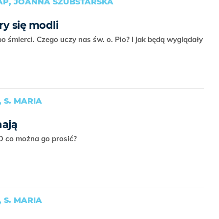
AP, JOANNA SZUBSTARSKA
y się modli
 śmierci. Czego uczy nas św. o. Pio? I jak będą wyglądały
 S. MARIA
hają
 O co można go prosić?
 S. MARIA