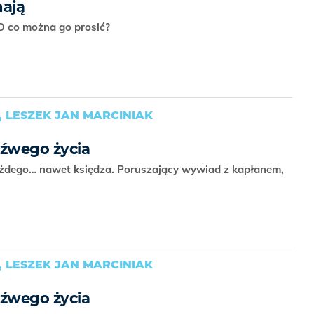
hają
 O co można go prosić?
 LESZEK JAN MARCINIAK
eźwego życia
żdego… nawet księdza. Poruszający wywiad z kapłanem,
 LESZEK JAN MARCINIAK
eźwego życia