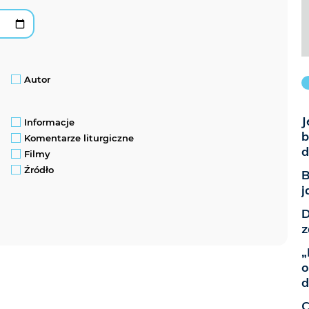
Autor
J
Informacje
b
Komentarze liturgiczne
d
Filmy
Źródło
B
j
D
z
„
o
d
C