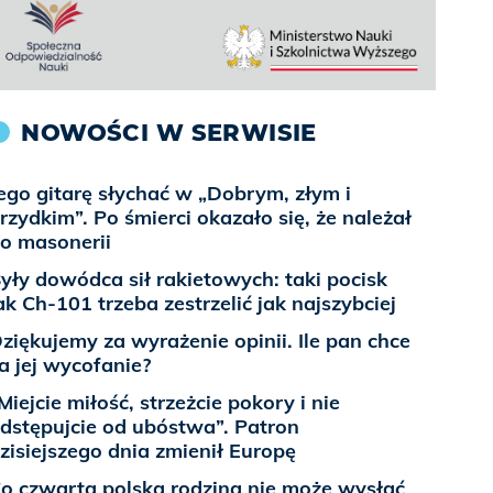
NOWOŚCI W SERWISIE
ego gitarę słychać w „Dobrym, złym i
rzydkim”. Po śmierci okazało się, że należał
o masonerii
yły dowódca sił rakietowych: taki pocisk
ak Ch-101 trzeba zestrzelić jak najszybciej
ziękujemy za wyrażenie opinii. Ile pan chce
a jej wycofanie?
Miejcie miłość, strzeżcie pokory i nie
dstępujcie od ubóstwa”. Patron
zisiejszego dnia zmienił Europę
o czwarta polska rodzina nie może wysłać