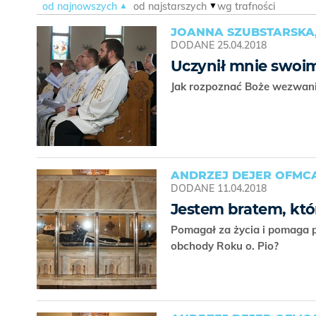
od najnowszych
od najstarszych
wg trafności
JOANNA SZUBSTARSKA
DODANE
25.04.2018
Uczynił mnie swoi
Jak rozpoznać Boże wezwa
ANDRZEJ DEJER OFMC
DODANE
11.04.2018
Jestem bratem, któr
Pomagał za życia i pomaga po
obchody Roku o. Pio?