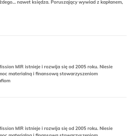
żdego… nawet księdza. Poruszający wywiad z kapłanem,
ssion MIR istnieje i rozwija się od 2005 roku. Niesie
moc materialną i finansową stowarzyszeniom
afiom
ssion MIR istnieje i rozwija się od 2005 roku. Niesie
moc materialną i finansową stowarzyszeniom