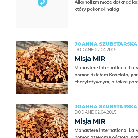
Alkoholizm może dotknąć ka
który pokonał nałóg
JOANNA SZUBSTARSKA
DODANE
02.04.2015
Misja MIR
Monastere International La Mi
pomoc dziełom Kościoła, po
charytatywnym, a także par
JOANNA SZUBSTARSKA
DODANE
02.04.2015
Misja MIR
Monastere International La Mi
pomoc dziełom Kościoła, po