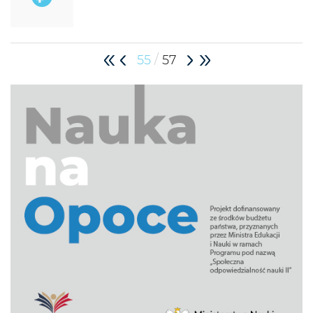
/
55
57