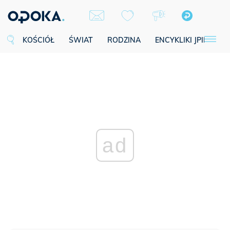
KOŚCIÓŁ
ŚWIAT
RODZINA
ENCYKLIKI JPII
SE
ad