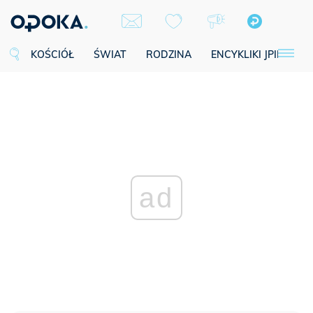
KOŚCIÓŁ
ŚWIAT
RODZINA
ENCYKLIKI JPII
SE
ad