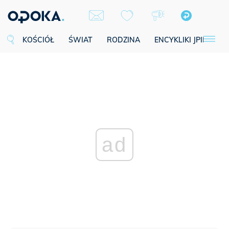
KOŚCIÓŁ
ŚWIAT
RODZINA
ENCYKLIKI JPII
SE
ad