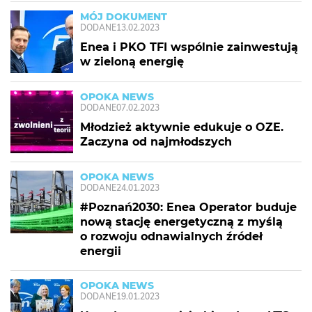
MÓJ DOKUMENT
DODANE
13.02.2023
Enea i PKO TFI wspólnie zainwestują
w zieloną energię
OPOKA NEWS
DODANE
07.02.2023
Młodzież aktywnie edukuje o OZE.
Zaczyna od najmłodszych
OPOKA NEWS
DODANE
24.01.2023
#Poznań2030: Enea Operator buduje
nową stację energetyczną z myślą
o rozwoju odnawialnych źródeł
energii
OPOKA NEWS
DODANE
19.01.2023