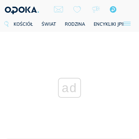
KOŚCIÓŁ
ŚWIAT
RODZINA
ENCYKLIKI JPII
SE
ad