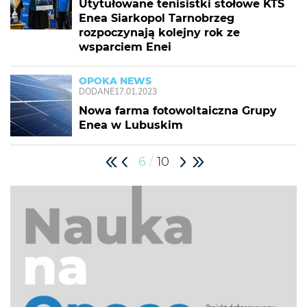
Utytułowane tenisistki stołowe KTS
Enea Siarkopol Tarnobrzeg
rozpoczynają kolejny rok ze
wsparciem Enei
OPOKA NEWS
DODANE
17.01.2023
Nowa farma fotowoltaiczna Grupy
Enea w Lubuskim
/
6
10