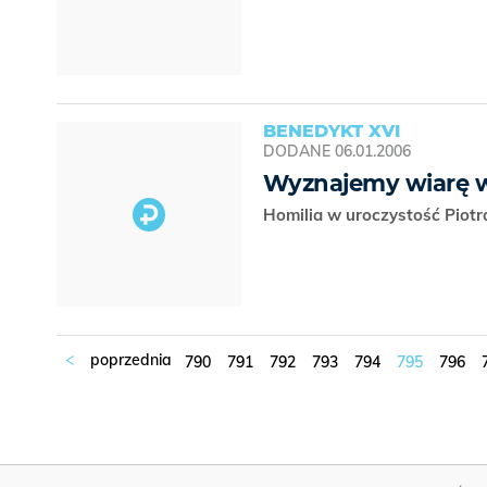
BENEDYKT XVI
DODANE
06.01.2006
Wyznajemy wiarę w
Homilia w uroczystość Piot
790
791
792
793
794
795
796