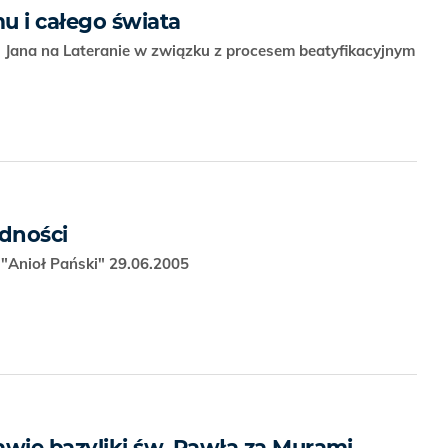
u i całego świata
 Jana na Lateranie w związku z procesem beatyfikacyjnym
edności
"Anioł Pański" 29.06.2005
awie bazyliki św. Pawła za Murami