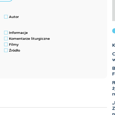
Autor
Informacje
Komentarze liturgiczne
K
Filmy
Źródło
C
w
B
F
R
ż
r
„
Z
n