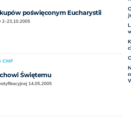
O
kupów poświęconym Eucharystii
J
w 2-23.10.2005
L
w
K
c
O
S CMF
N
m
uchowi Świętemu
W
atyfikacyjnej 14.05.2005