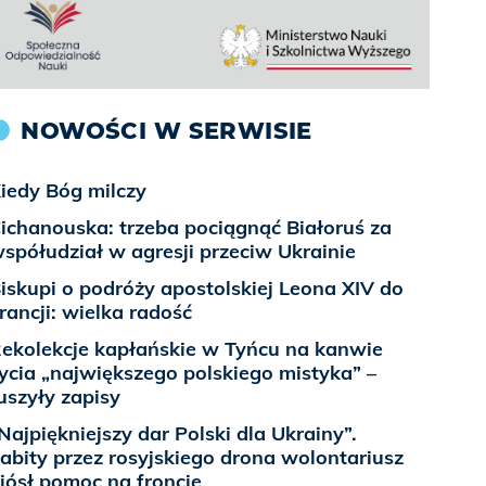
NOWOŚCI W SERWISIE
iedy Bóg milczy
ichanouska: trzeba pociągnąć Białoruś za
spółudział w agresji przeciw Ukrainie
iskupi o podróży apostolskiej Leona XIV do
rancji: wielka radość
ekolekcje kapłańskie w Tyńcu na kanwie
ycia „największego polskiego mistyka” –
uszyły zapisy
Najpiękniejszy dar Polski dla Ukrainy”.
abity przez rosyjskiego drona wolontariusz
iósł pomoc na froncie