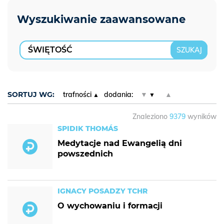
SORTUJ WG:
trafności
dodania:
▼
▲
Znaleziono
9379
wyników
SPIDIK THOMÁS
Medytacje nad Ewangelią dni
powszednich
IGNACY POSADZY TCHR
O wychowaniu i formacji