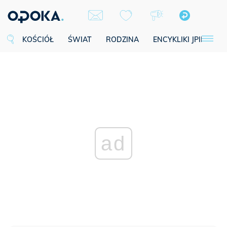
KOŚCIÓŁ
ŚWIAT
RODZINA
ENCYKLIKI JPII
SE
ad