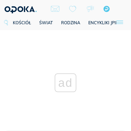
KOŚCIÓŁ
ŚWIAT
RODZINA
ENCYKLIKI JPII
SE
ad