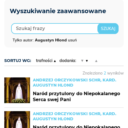
Tylko autor:
Augustyn Hlond
usuń
SORTUJ WG:
trafności
dodania:
▼
▲
Znaleziono
2
wyników
ANDRZEJ ORCZYKOWSKI SCHR, KARD.
AUGUSTYN HLOND
Naród przytulony do Niepokalanego
Serca swej Pani
ANDRZEJ ORCZYKOWSKI SCHR, KARD.
AUGUSTYN HLOND
Naród przytulony do Niepokalanego