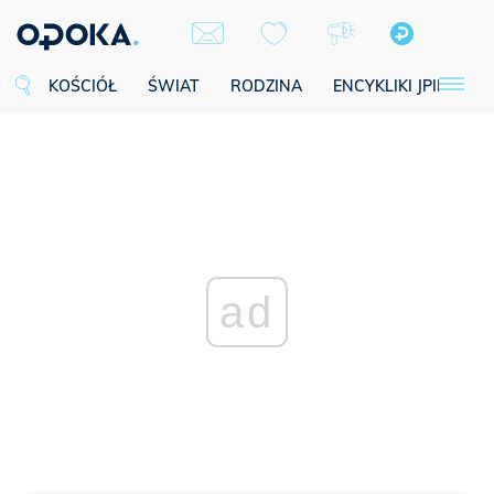
KOŚCIÓŁ
ŚWIAT
RODZINA
ENCYKLIKI JPII
SE
ad