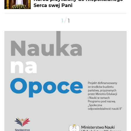
Serca swej Pani
/
1
1