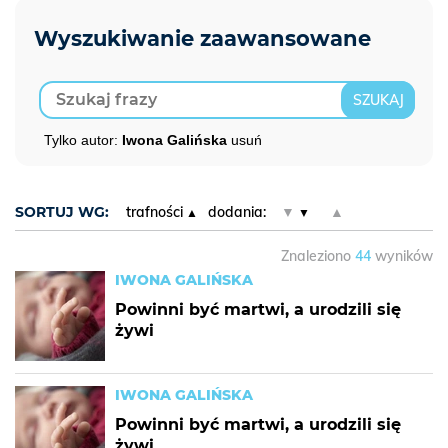
Tylko autor:
Iwona Galińska
usuń
SORTUJ WG:
trafności
dodania:
▼
▲
Znaleziono
44
wyników
IWONA GALIŃSKA
Powinni być martwi, a urodzili się
żywi
IWONA GALIŃSKA
Powinni być martwi, a urodzili się
żywi