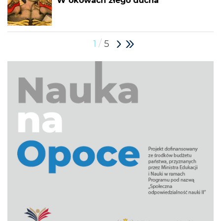
W okowach złego ducha
/
1
5