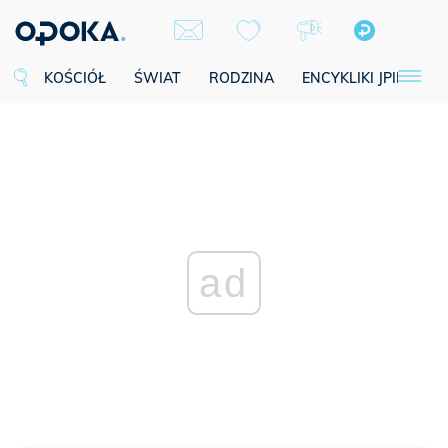
KOŚCIÓŁ
ŚWIAT
RODZINA
ENCYKLIKI JPII
SE
ad