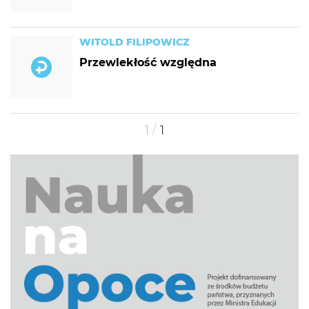
WITOLD FILIPOWICZ
Przewlekłość względna
/
1
1