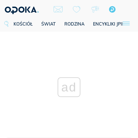
KOŚCIÓŁ
ŚWIAT
RODZINA
ENCYKLIKI JPII
SE
ad